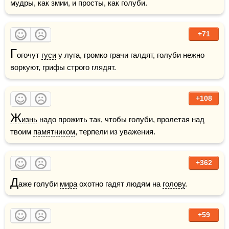
мудры, как змии, и просты, как голуби.
+71
Г
огочут 
гуси
 у луга, громко грачи галдят, голуби нежно 
воркуют, грифы строго глядят.
+108
Ж
изнь
 надо прожить так, чтобы голуби, пролетая над 
твоим 
памятником
, терпели из уважения.
+362
Д
аже голуби 
мира
 охотно гадят людям на 
голову
.
+59