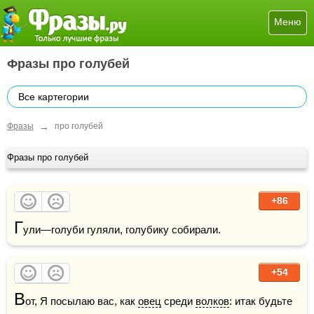
Меню
Фразы про голубей
Все картегории
→
Фразы
про голубей
Фразы про голубей
+86
Г
ули—голуби гуляли, голубику собирали.
+54
В
от, Я посылаю вас, как 
овец
 среди 
волков
: итак будьте 