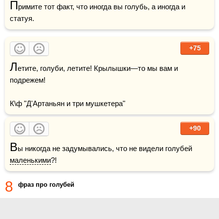
П
римите тот факт, что иногда вы голубь, а иногда и 
статуя.
+75
Л
етите, голуби, летите! Крылышки—то мы вам и 
подрежем!

К\ф "Д'Артаньян и три мушкетера"
+90
В
ы никогда не задумывались, что не видели голубей 
маленькими
?!
8
фраз про голубей