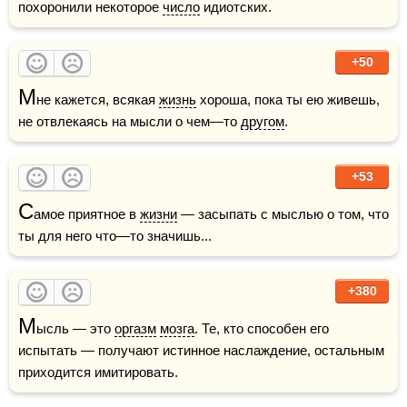
похоронили некоторое 
число
 идиотских.
+50
М
не кажется, всякая 
жизнь
 хороша, пока ты ею живешь, 
не отвлекаясь на мысли о чем—то 
другом
.
+53
С
амое приятное в 
жизни
 — засыпать с мыслью о том, что 
ты для него что—то значишь...
+380
М
ысль — это 
оргазм
мозга
. Те, кто способен его 
испытать — получают истинное наслаждение, остальным 
приходится имитировать.  