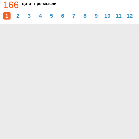
166
цитат про мысли
1
2
3
4
5
6
7
8
9
10
11
12
О проекте
Контакты
Условия использования