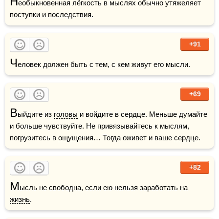
Н
еобыкновенная лёгкость в мыслях обычно утяжеляет 
поступки и последствия. 
+91
Ч
еловек должен быть с тем, с кем живут его мысли. 
+69
В
ыйдите из 
головы
 и войдите в сердце. Меньше думайте 
и больше чувствуйте. Не привязывайтесь к мыслям, 
погрузитесь в 
ощущения
… Тогда оживет и ваше 
сердце
.
+82
М
ысль не свободна, если ею нельзя заработать на 
жизнь
.