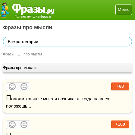
Меню
Фразы про мысли
Все картегории
→
Фразы
про мысли
Фразы про мысли
+88
П
оложительные мысли возникают, когда на всех 
положешь...
+100