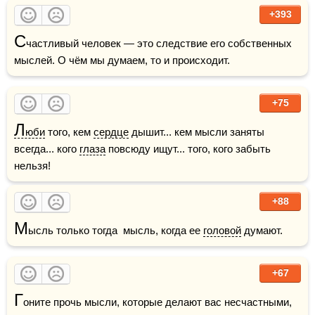
+393
С
частливый человек — это следствие его собственных 
мыслей. О чём мы думаем, то и происходит.
+75
Л
юби
 того, кем 
сердце
 дышит... кем мысли заняты 
всегда... кого 
глаза
 повсюду ищут... того, кого забыть 
нельзя! 
+88
М
ысль только тогда  мысль, когда ее 
головой
 думают.
+67
Г
оните прочь мысли, которые делают вас несчастными, 