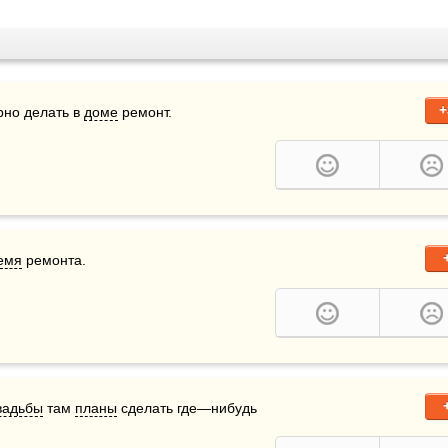
+
рно делать в 
доме
 ремонт.
емя
 ремонта.
вадьбы
 там 
планы
 сделать где—нибудь 