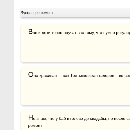
Фразы про ремонт
В
аши 
дети
 точно научат вас тому, что нужно регуля
О
на красивая — как Третьяковская галерея... во 
вр
Н
е знаю, что у 
баб
 в 
голове
 до свадьбы, но после 
с
ремонт.