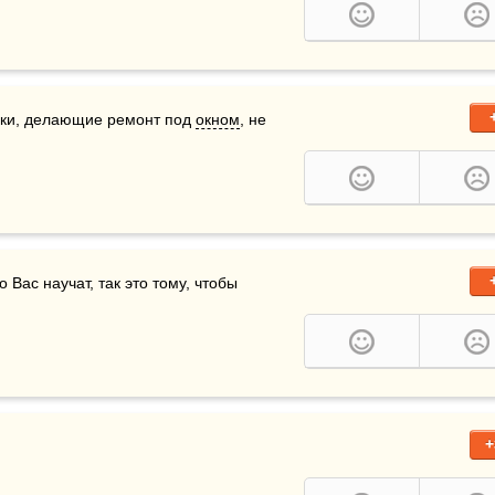
ики, делающие ремонт под 
окном
, не 
о Вас научат, так это тому, чтобы 
+