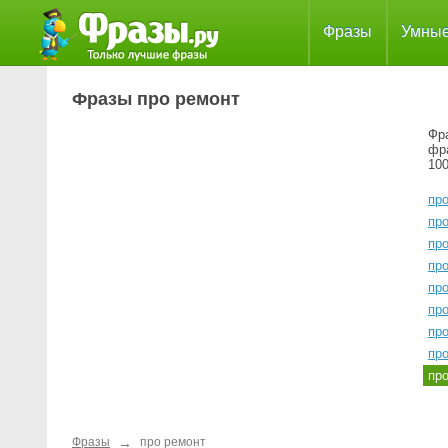
Фразы
Умны
Фразы про ремонт
Фра
фр
100
про
про
про
пр
про
пр
пр
про
пр
→
Фразы
про ремонт