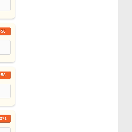
+50
+58
371