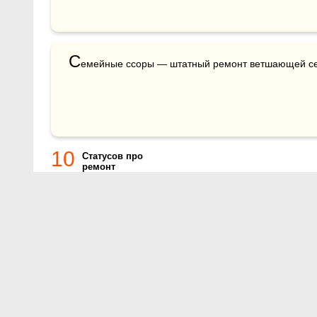
С
емейные ссоры — штатный ремонт ветшающей с
10
Статусов про
ремонт