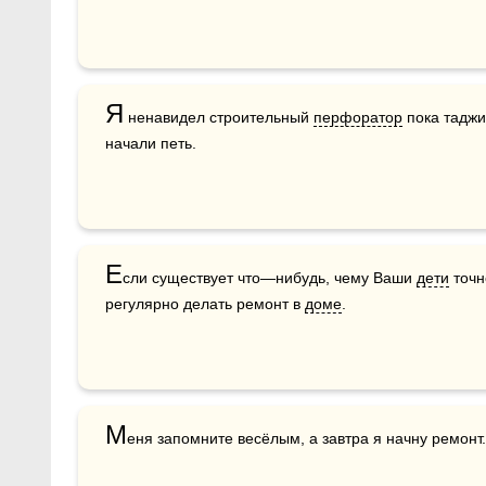
Я
 ненавидел строительный 
перфоратор
 пока тадж
начали петь.
Е
сли существует что—нибудь, чему Ваши 
дети
 точн
регулярно делать ремонт в 
доме
.
М
еня запомните весёлым, а завтра я начну ремонт.