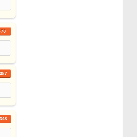
+70
387
348