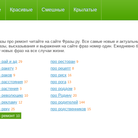
е
Красивые
Смешные
Крылатые
зы про ремонт читайте на сайте Фразы.ру. Все самые новые и актуальн
азы, высказывания и выражения на сайте фраз номер один. Ежедневно 
 новых фраз на все случаи жизни.
 рай и ад
про ресторан
29
9
 ракету
про рецепт
3
8
 раков
про риск
9
16
о расстояния
про рога
37
13
 растения
про роддом
3
3
о революцию
про Родину
10
20
о рекламу
про родителей
12
144
 реку
про родственников
25
15
о ремонт
10