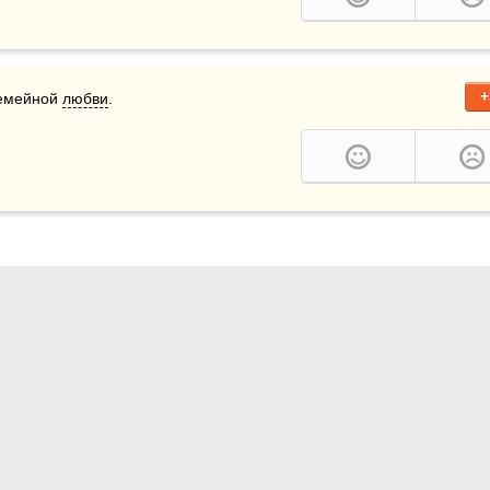
+
емейной 
любви
.