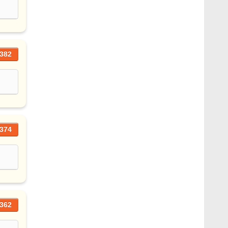
382
374
362