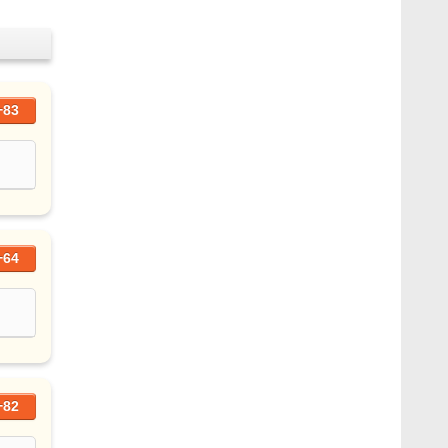
+83
+64
+82