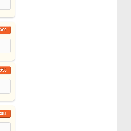
399
356
383