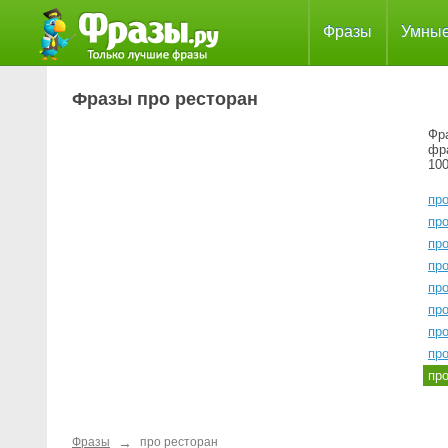
Фразы
Умны
Фразы про ресторан
Фра
фр
100
про
про
пр
про
пр
пр
про
пр
пр
→
Фразы
про ресторан