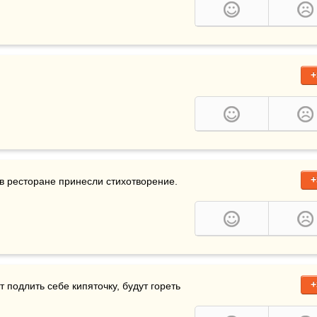
+
+
 в ресторане принесли стихотворение. 
+
 подлить себе кипяточку, будут гореть 