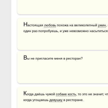
Н
астоящая 
любовь
 похожа на великолепный 
ужин
,
один раз попробуешь, и уже невозможно насытиться
В
ы не пригласите меня в ресторан?
К
огда даёшь чужой 
собаке
кость
, то это не значит, 
когда угощаешь 
девушку
 в ресторане.