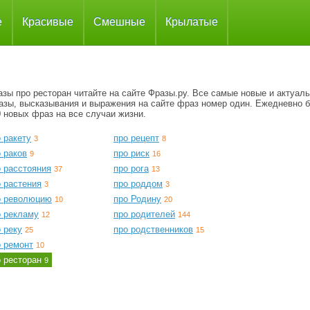
е
Красивые
Смешные
Крылатые
зы про ресторан читайте на сайте Фразы.ру. Все самые новые и актуал
азы, высказывания и выражения на сайте фраз номер один. Ежедневно 
 новых фраз на все случаи жизни.
 ракету
про рецепт
3
8
 раков
про риск
9
16
о расстояния
про рога
37
13
 растения
про роддом
3
3
о революцию
про Родину
10
20
о рекламу
про родителей
12
144
 реку
про родственников
25
15
о ремонт
10
о ресторан
9