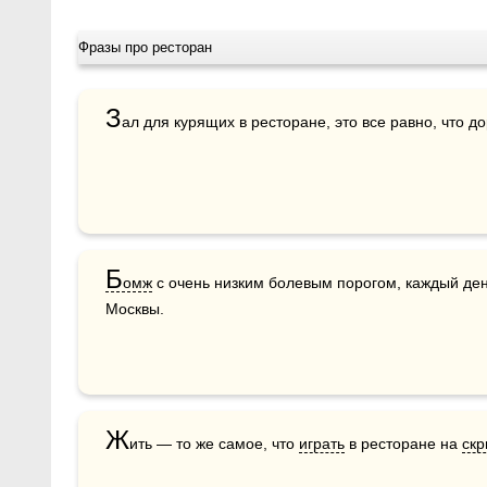
Фразы про ресторан
З
ал для курящих в ресторане, это все равно, что д
Б
омж
 с очень низким болевым порогом, каждый ден
Москвы.
Ж
ить — то же самое, что 
играть
 в ресторане на 
скр