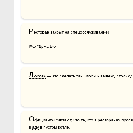
Р
есторан закрыт на спецобслуживание!

К\ф "Дежа Вю"
Л
юбовь
 — это сделать так, чтобы к вашему столику
О
фицианты считают, что те, кто в ресторанах просят
в 
аду
 в пустом котле.