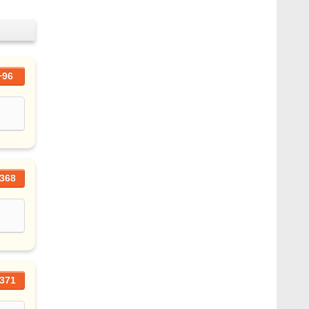
+96
368
371