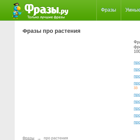
Фразы
Умны
Фразы про растения
Фра
фр
100
пр
пр
пр
пр
33
пр
про
про
про
пр
→
Фразы
про растения