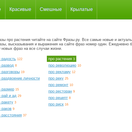
е
Красивые
Смешные
Крылатые
зы про растения читайте на сайте Фразы.ру. Все самые новые и актуал
азы, высказывания и выражения на сайте фраз номер один. Ежедневно 
 новых фраз на все случаи жизни.
о радость
про растения
122
3
о развод
про революцию
8
10
о разговоры
про рекламу
19
12
о раздвоение личности
про реку
25
про ремонт
10
о размер
15
про ресторан
9
 рай и ад
29
про рецепт
8
 ракету
3
про риск
16
 раков
9
о расстояния
37