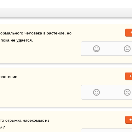
ормального человека в растение, но 
пока не удаётся.
+
растение.
+
то отрыжка насекомых из 
ий?