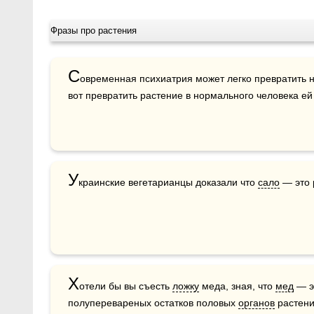
Фразы про растения
С
овременная психиатрия может легко превратить н
вот превратить растение в нормального человека ей 
У
краинские вегетарианцы доказали что 
сало
 — это 
Х
отели бы вы съесть 
ложку
 меда, зная, что 
мед
 — э
полуперевареных остатков половых 
органов
 растен