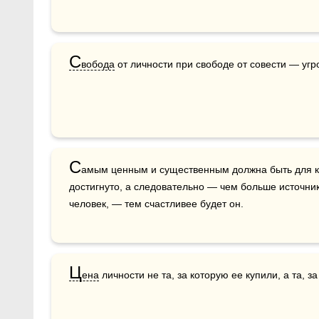
С
вобода
 от личности при свободе от совести — угр
С
амым ценным и существенным должна быть для каж
достигнуто, а следовательно — чем больше источник
человек, — тем счастливее будет он.
Ц
ена
 личности не та, за которую ее купили, а та, з