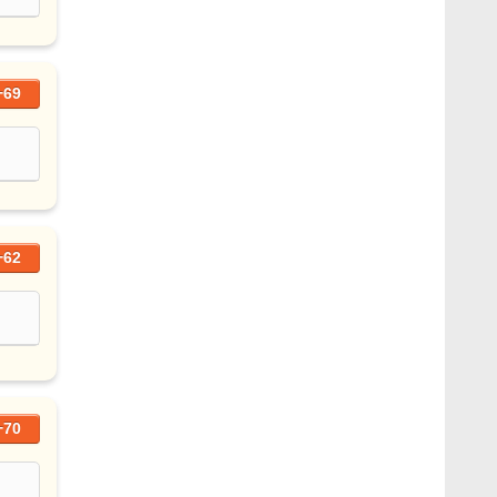
+69
+62
+70