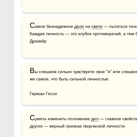
С
амое безнадежное 
дело
 на 
свете
 — пытаться точн
Каждая личность — это клубок противоречий, а тем б
Дразейр
В
ы слишком сильно чувствуете свое "я" или слишком 
же самое, что быть сильной личностью.

Герман Гессе
С
уметь изменить положение 
дел
 — главное свойств
других — верный признак творческой личности.