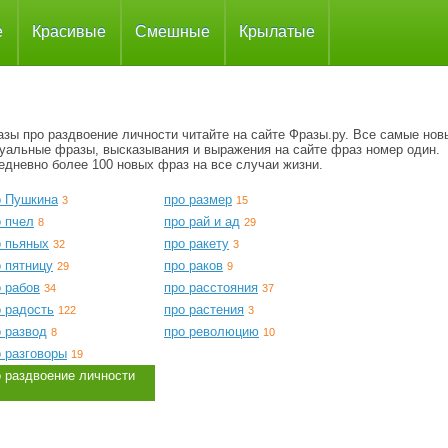
е
Красивые
Смешные
Крылатые
зы про раздвоение личности читайте на сайте Фразы.ру. Все самые нов
туальные фразы, высказывания и выражения на сайте фраз номер один.
едневно более 100 новых фраз на все случаи жизни.
о Пушкина
про размер
3
15
о пчел
про рай и ад
8
29
о пьяных
про ракету
32
3
 пятницу
про раков
29
9
 рабов
про расстояния
34
37
о радость
про растения
122
3
о развод
про революцию
8
10
о разговоры
19
о раздвоение личности