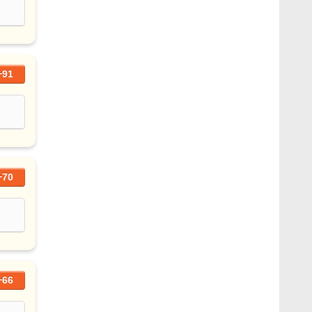
+91
+70
+66