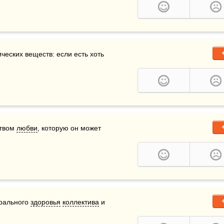
ческих веществ: если есть хоть 
твом 
любви
, которую он может 
рального 
здоровья
коллектива
 и 