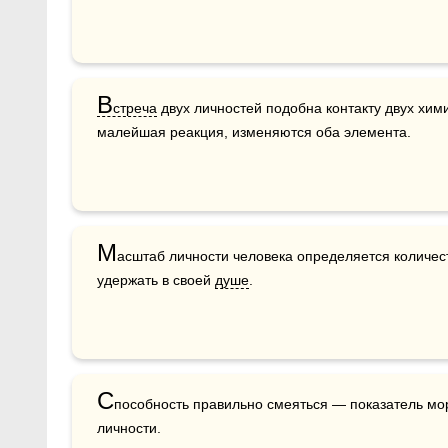
В
стреча
 двух личностей подобна контакту двух хими
малейшая реакция, изменяются оба элемента.
М
асштаб личности человека определяется количес
удержать в своей 
душе
.
С
пособность правильно смеяться — показатель мо
личности.