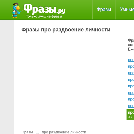
Фразы
Умны
Фразы про раздвоение личности
Фра
ак
Еж
пр
пр
пр
про
про
пр
пр
пр
пр
33
→
Фразы
про раздвоение личности