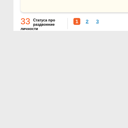
33
Статуса про
1
2
3
раздвоение
личности