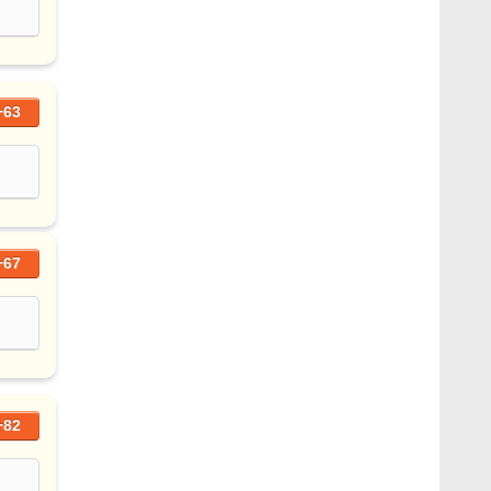
+63
+67
+82