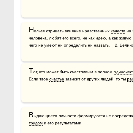
Н
ельзя отрицать влияние нравственных 
качеств
 на
человека, любят его всего, не как идею, а как живую 
чего не умеют ни определить ни назвать.    В. Белин
Т
от, кто может быть счастливым в полном 
одиночес
Если твое 
счастье
 зависит от других людей, то ты 
ра
В
трудом
 и его результатами.