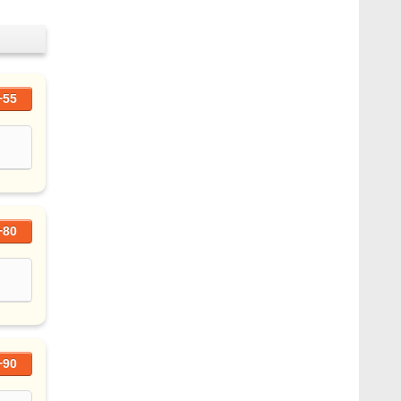
+55
+80
+90