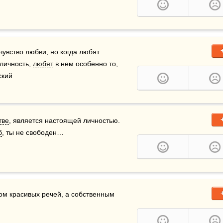
 чувство любви, но когда любят 
личность, 
любят
 в нем особенно то, 
ский
тве
, является настоящей личностью. 
б
, ты не свободен… 
ыдающиеся личности формируются не посредством красивых речей, а собственным 