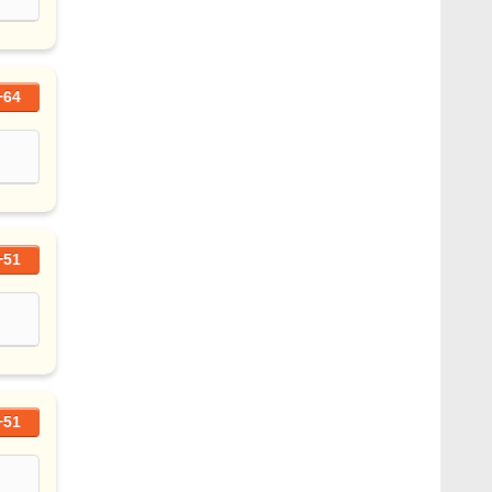
+64
+51
+51