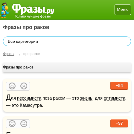
Меню
Фразы про раков
Все картегории
→
Фразы
про раков
Фразы про раков
+54
Д
ля 
пессимиста
 поза раком — это 
жизнь
, для 
оптимиста
— это 
Камасутра
.
+97