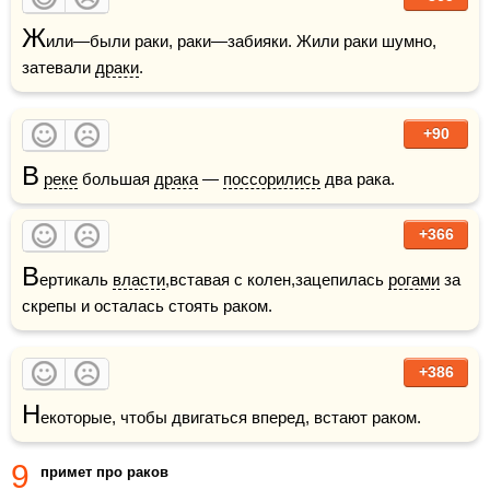
Ж
или—были раки, раки—забияки. Жили раки шумно, 
затевали 
драки
.
+90
В
реке
 большая 
драка
 — 
поссорились
 два рака.
+366
В
ертикаль 
власти
,вставая с колен,зацепилась 
рогами
 за 
скрепы и осталась стоять раком.
+386
Н
екоторые, чтобы двигаться вперед, встают раком.
9
примет про раков