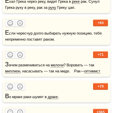
Е
хал Грека через реку, видит Грека в 
реке
 рак. Сунул 
Грека руку в реку, рак за 
руку
 Греку цап.
+64
Е
сли чересчур долго выбирать нужную позицию, тебя 
непременно поставят раком.
+71
З
ачем размениваться на 
мелочи
? Воровать — так 
миллион
, насасывать — так на миде.    Рак—
оптимист
+79
В
о мраке раки шумят в 
драке
. 
+365