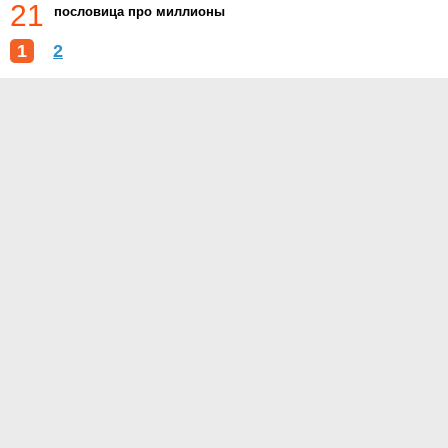
21
пословица про миллионы
1
2
О проекте
Контакты
Условия использования