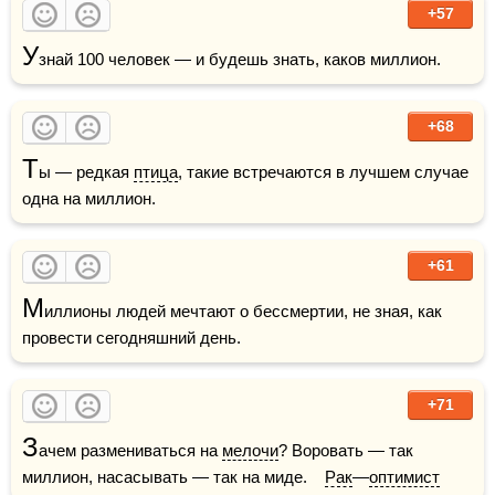
+57
У
знай 100 человек — и будешь знать, каков миллион.
+68
Т
ы — редкая 
птица
, такие встречаются в лучшем случае 
одна на миллион.
+61
М
иллионы людей мечтают о бессмертии, не зная, как 
провести сегодняшний день.
+71
З
ачем размениваться на 
мелочи
? Воровать — так 
миллион, насасывать — так на миде.    
Рак
—
оптимист