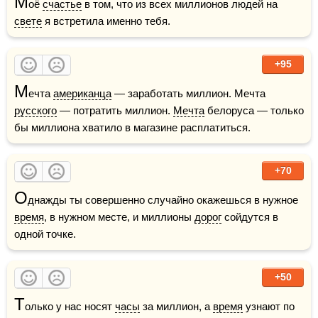
М
оё 
счастье
 в том, что из всех миллионов людей на 
свете
 я встретила именно тебя.
+95
М
ечта 
американца
 — заработать миллион. Мечта 
русского
 — потратить миллион. 
Мечта
 белоруса — только 
бы миллиона хватило в магазине расплатиться.
+70
О
днажды ты совершенно случайно окажешься в нужное 
время
, в нужном месте, и миллионы 
дорог
 сойдутся в 
одной точке.
+50
Т
олько у нас носят 
часы
 за миллион, а 
время
 узнают по 