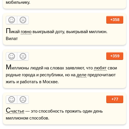
мобильнику. 
+358
П
икай 
говно
 выигрывай доту, выигрывай миллион.    
Вилат
+359
М
иллионы людей на словах заявляют, что 
любят
 свои 
родные города и республики, но на 
деле
 предпочитают 
жить и работать в Москве.
+77
С
частье
 — это способность прожить один день 
миллионом способов.