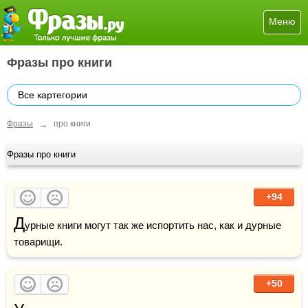
Меню
Фразы про книги
Все картегории
→
Фразы
про книги
Фразы про книги
+94
Д
урные книги могут так же испортить нас, как и дурные 
товарищи.
+50