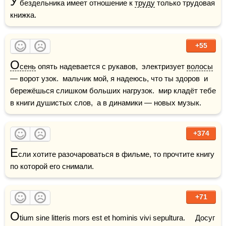
У
 бездельника имеет отношение к 
труду
 только трудовая 
книжка.
+55
О
сень
 опять надевается с рукавов,  электризует 
волосы
— ворот узок.  мальчик мой, я надеюсь, что ты здоров  и 
бережёшься слишком больших нагрузок.  мир кладёт тебе 
в книги душистых слов,  а в динамики — новых музык.
+374
Е
сли хотите разочароваться в фильме, то прочтите книгу 
по которой его снимали.
+71
O
tium sine litteris mors est et hominis vivi sepultura.     Досуг 