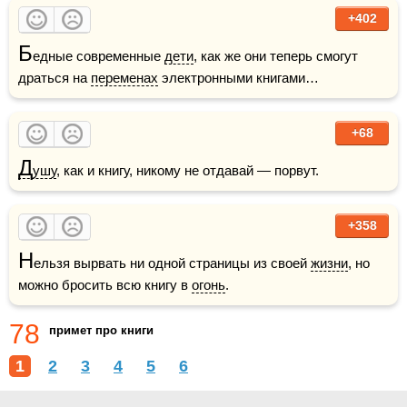
+402
Б
едные современные 
дети
, как же они теперь смогут 
драться на 
переменах
 электронными книгами… 
+68
Д
ушу
, как и книгу, никому не отдавай — порвут.
+358
Н
ельзя вырвать ни одной страницы из своей 
жизни
, но 
можно бросить всю книгу в 
огонь
.
78
примет про книги
1
2
3
4
5
6