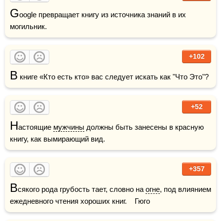
G
oogle превращает книгу из источника знаний в их 
могильник.
+102
В
 книге «Кто есть кто» вас следует искать как "Что Это"?
+52
Н
астоящие 
мужчины
 должны быть занесены в красную 
книгу, как вымирающий вид.
+357
В
сякого рода грубость тает, словно на 
огне
, под влиянием 
ежедневного чтения хороших книг.    Гюго