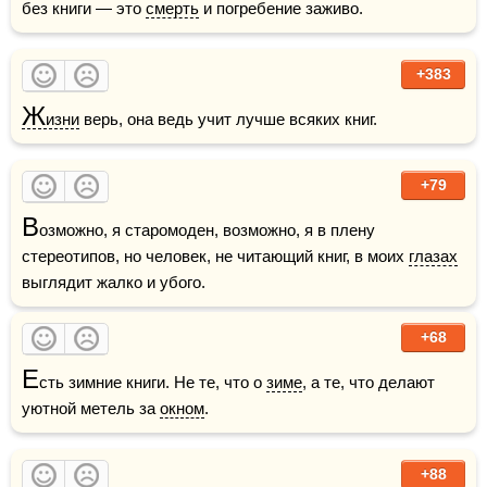
без книги — это 
смерть
 и погребение заживо.
+383
Ж
изни
 верь, она ведь учит лучше всяких книг.
+79
В
озможно, я старомоден, возможно, я в плену 
стереотипов, но человек, не читающий книг, в моих 
глазах
выглядит жалко и убого.
+68
Е
сть зимние книги. Не те, что о 
зиме
, а те, что делают 
уютной метель за 
окном
. 
+88