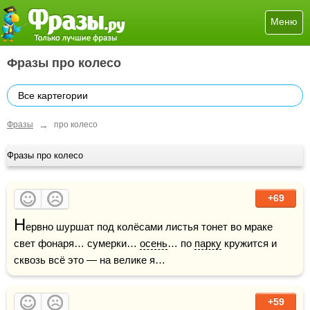
Меню
Фразы про колесо
Все картегории
→
Фразы
про колесо
Фразы про колесо
+69
Н
ервно шуршат под колёсами листья тонет во мраке 
свет фонаря… сумерки… 
осень
… по 
парку
 кружится и 
сквозь всё это — на велике я…
+59