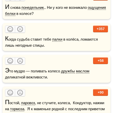
И
 снова 
понедельник
.. Ни у кого не возникало 
ощущения
белки
 в колесе?
+357
К
огда судьба ставит тебе 
палки
 в колёса, ломаются 
лишь негодные спицы. 
+58
Э
то мудро — поливать колесо 
дружбы
маслом
деликатной вежливости.
+90
П
остой, 
паровоз
, не стучите, колеса,  Кондуктор, нажми 
на 
тормоза
.  Я к маменьке родной с последним приветом  