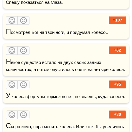
Спешу показаться на 
глаза
.
+107
П
осмотрел 
Бог
 на твои 
ноги
, и придумал колесо…
+62
Н
екое существо встало на двух своих задних 
конечностях, а потом опустилось опять на четыре колеса.
+95
У
 колеса фортуны 
тормозов
 нет, не знаешь, куда занесет.
+80
С
коро 
зима
, пора менять колеса. Или хотя бы увеличить 