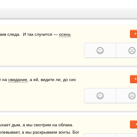
+
вив следа.  И так случится — 
осень
+
 на 
свидание
, а ей, видите ли, до сих 
ыхает дым, а мы смотрим на облака. 
плевывает, а мы раскрываем зонты. Бог 