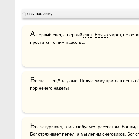
Фразы про зиму
А
 первый снег, а первый 
снег
Ночью
 умрет, не оста
простится  с ним навсегда.
В
есна
 — ещё та дама! Целую зиму приглашаешь её
пор нечего надеть!    
Б
ог закуривает, а мы любуемся рассветом. Бог выд
Бог стряхивает пепел, а мы лепим снеговиков. Бог с