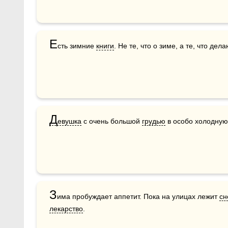
Е
сть зимние 
книги
. Не те, что о зиме, а те, что дел
Д
евушка
 с очень большой 
грудью
 в особо холодную
З
има пробуждает аппетит. Пока на улицах лежит 
сн
лекарство
.