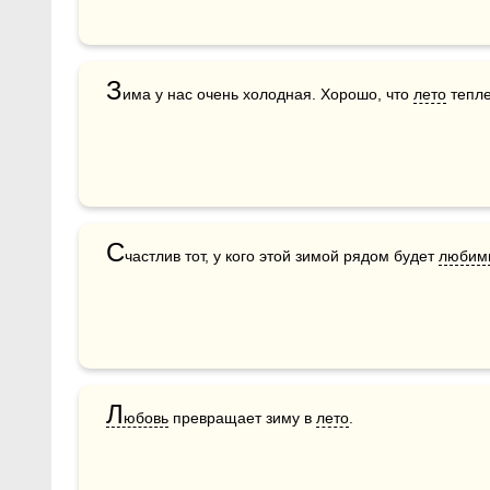
З
има у нас очень холодная. Хорошо, что 
лето
 тепл
С
частлив тот, у кого этой зимой рядом будет 
любим
Л
юбовь
 превращает зиму в 
лето
. 