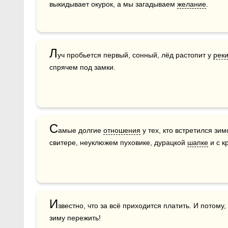
выкидывает окурок, а мы загадываем 
желание
.
Л
уч пробьется первый, сонный, лёд растопит у 
рек
спрячем под замки.    
С
амые долгие 
отношения
 у тех, кто встретился зи
свитере, неуклюжем пуховике, дурацкой 
шапке
 и с 
И
звестно, что за всё приходится платить. И потому
зиму пережить!
