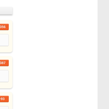
356
387
+93