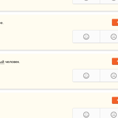
ее.
ый
 человек.