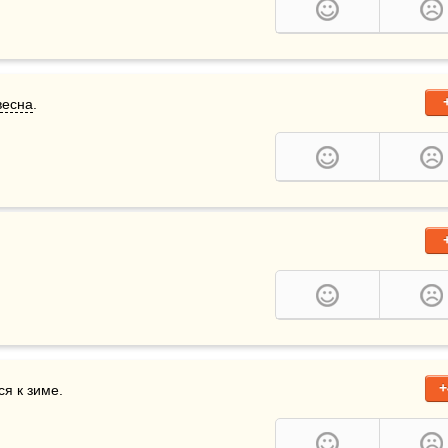
весна
.
+
ся к зиме.