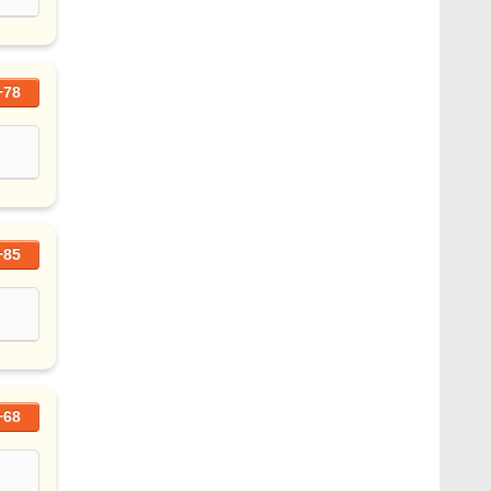
+78
+85
+68