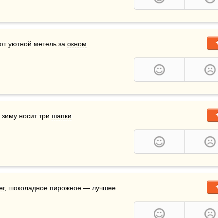
ают уютной метель за 
окном
. 
 зиму носит три 
шапки
.
ег
, шоколадное пирожное — лучшее 