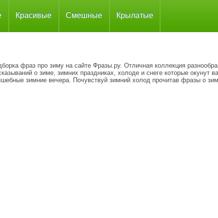
е
Красивые
Смешные
Крылатые
дборка фраз про зиму на сайте Фразы.ру. Отличная коллекция разнообр
казываний о зиме, зимних праздниках, холоде и снеге которые окунут ва
лшебные зимние вечера. Почувствуй зимний холод прочитав фразы о зим