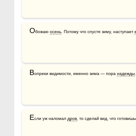
О
божаю 
осень
. Потому что спустя зиму, наступает 
В
опреки видимости, именно зима — пора 
надежды
.
Е
сли уж наломал 
дров
, то сделай вид, что готовишь