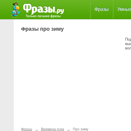
Фразы
Умны
Фразы про зиму
По
выс
во
→
→
Фразы
Времена года
Про зиму