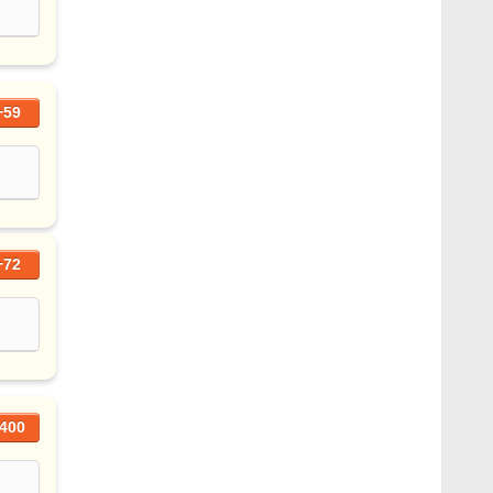
+59
+72
400