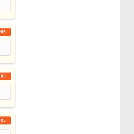
+66
+83
+95