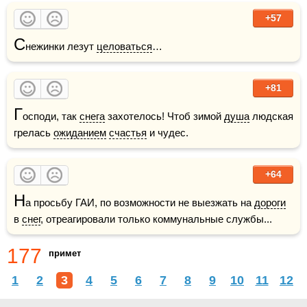
+57
С
нежинки лезут 
целоваться
…
+81
Г
осподи, так 
снега
 захотелось! Чтоб зимой 
душа
 людская 
грелась 
ожиданием
счастья
 и чудес. 
+64
Н
а просьбу ГАИ, по возможности не выезжать на 
дороги
в 
снег
, отреагировали только коммунальные службы...
177
примет
1
2
3
4
5
6
7
8
9
10
11
12