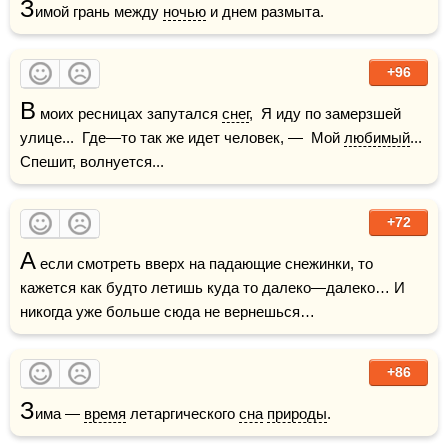
З
имой грань между 
ночью
 и днем размыта.
+96
В
 моих ресницах запутался 
снег
,  Я иду по замерзшей 
улице...  Где—то так же идет человек, —  Мой 
любимый
... 
Спешит, волнуется...
+72
А
 если смотреть вверх на падающие снежинки, то 
кажется как будто летишь куда то далеко—далеко… И 
никогда уже больше сюда не вернешься…
+86
З
има — 
время
 летаргического 
сна
природы
.