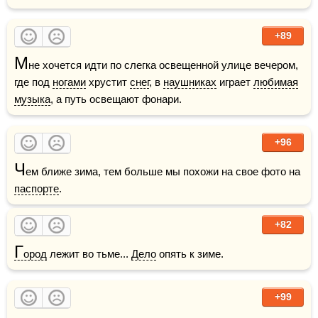
+89
М
не хочется идти по слегка освещенной улице вечером, 
где под 
ногами
 хрустит 
снег
, в 
наушниках
 играет 
любимая
музыка
, а путь освещают фонари. 
+96
Ч
ем ближе зима, тем больше мы похожи на свое фото на 
паспорте
.
+82
Г
ород
 лежит во тьме... 
Дело
 опять к зиме.
+99