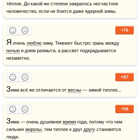
тёплое. До какой же степени зажралось несчастное 
человечество, если не боится даже ядерной зимы. 
+76
Я
 очень 
люблю
 зиму. Темнеет быстро: грань между 
ночью
 и днем размыта, а рассвет подкрадывается 
незаметно. 
+87
З
има всё же отличается от 
весны
 — зимой теплее...    
+56
З
има — очень душевное 
время
 года, потому что чем 
сильнее 
морозы
, тем теплее к друг 
друг
у становятся 
люди.