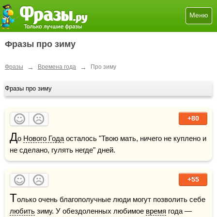
Меню
Фразы про зиму
→
→
Фразы
Времена года
Про зиму
Фразы про зиму
+80
Д
о 
Нового Года
 осталось "Твою мать, ничего не куплено и 
не сделано, гулять негде" дней.
+55
Т
олько очень благополучные люди могут позволить себе 
любить
 зиму. У обездоленных любимое 
время
 года — 