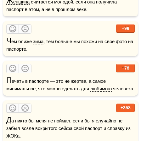
Ж
енщина
 считается молодой, если она получила 
паспорт в этом, а не в 
прошлом
 веке.
+96
Ч
ем ближе 
зима
, тем больше мы похожи на свое фото на 
паспорте.
+78
П
ечать в паспорте — это не жертва, а самое 
минимальное, что можно сделать для 
любимого
 человека.
+358
Д
а никто бы меня не поймал, если бы я случайно не 
забыл возле вскрытого сейфа свой паспорт и справку из 
ЖЭКа.
