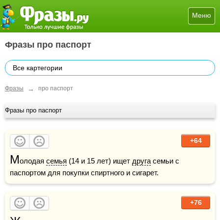
Меню
Фразы про паспорт
Все картегории
→
Фразы
про паспорт
Фразы про паспорт
+64
М
олодая 
семья
 (14 и 15 лет) ищет 
друга
 семьи с 
паспортом для покупки спиртного и сигарет.
+76