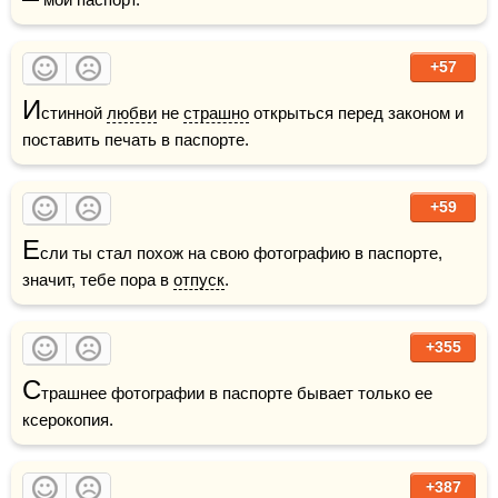
+57
И
стинной 
любви
 не 
страшно
 открыться перед законом и 
поставить печать в паспорте.
+59
Е
сли ты стал похож на свою фотографию в паспорте, 
значит, тебе пора в 
отпуск
.
+355
С
трашнее фотографии в паспорте бывает только ее 
ксерокопия.
+387