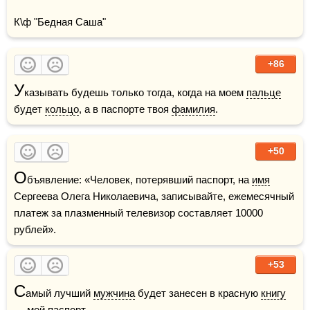
К\ф "Бедная Саша"
+86
У
казывать будешь только тогда, когда на моем 
пальце
будет 
кольцо
, а в паспорте твоя 
фамилия
.
+50
О
бъявление: «Человек, потерявший паспорт, на 
имя
Сергеева Олега Николаевича, записывайте, ежемесячный 
платеж за плазменный телевизор составляет 10000 
рублей».
+53
С
амый лучший 
мужчина
 будет занесен в красную 
книгу
— мой паспорт.