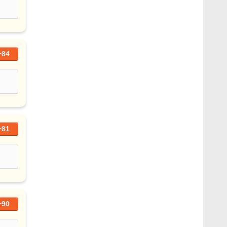
+84
+81
+90