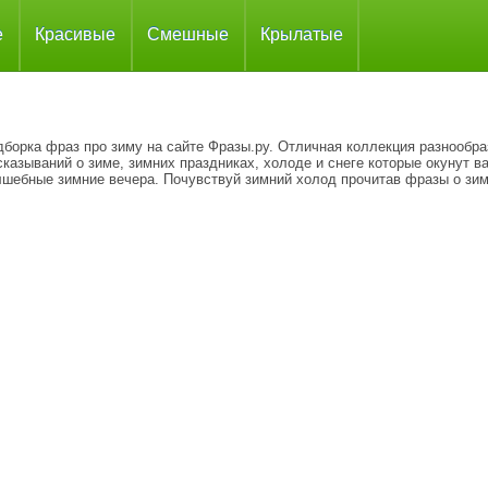
е
Красивые
Смешные
Крылатые
дборка фраз про зиму на сайте Фразы.ру. Отличная коллекция разнообр
казываний о зиме, зимних праздниках, холоде и снеге которые окунут ва
лшебные зимние вечера. Почувствуй зимний холод прочитав фразы о зим