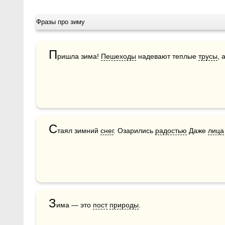
Фразы про зиму
П
ришла зима! 
Пешеходы
 надевают теплые 
трусы
, 
С
таял зимний 
снег
. Озарились 
радостью
 Даже 
лица
З
има — это 
пост
природы
.