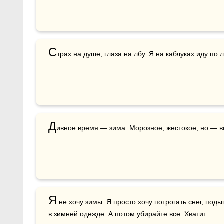
С
трах на 
душе
, 
глаза
 на 
лбу
. Я на 
каблуках
 иду по 
л
Д
ивное 
время
 — зима. Морозное, жестокое, но — 
Я
 не хочу зимы. Я просто хочу потрогать 
снег
, поды
в зимней 
одежде
. А потом убирайте все. Хватит.