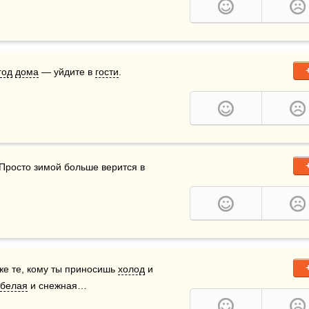
год
дома
 — уйдите в 
гости
.
 Просто зимой больше верится в 
е те, кому ты приносишь 
холод
 и 
белая
 и снежная…