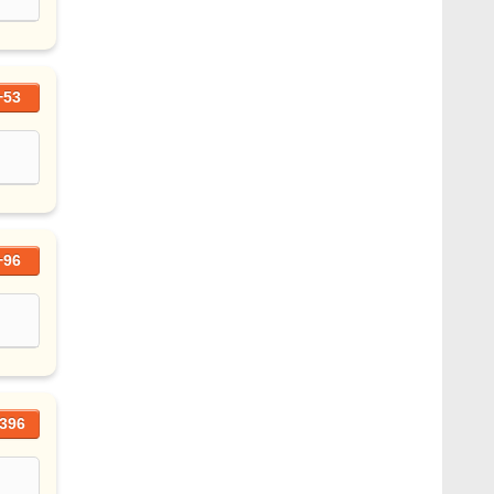
+53
+96
396