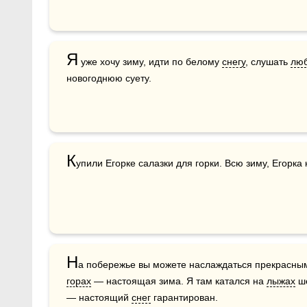
Я
 уже хочу зиму, идти по белому 
снегу
, слушать 
лю
новогоднюю суету.
К
упили Егорке салазки для горки. Всю зиму, Егорка 
Н
горах
 — настоящая зима. Я там катался на 
лыжах
 ш
— настоящий 
снег
 гарантирован.