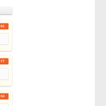
+82
+77
+50