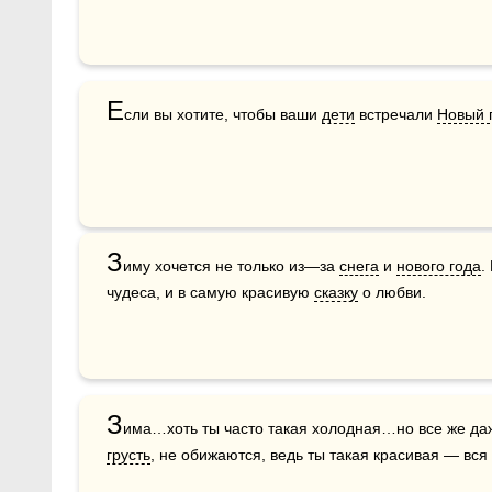
Е
сли вы хотите, чтобы ваши 
дети
 встречали 
Новый 
З
иму хочется не только из—за 
снега
 и 
нового года
.
чудеса, и в самую красивую 
сказку
 о любви.
З
има…хоть ты часто такая холодная…но все же даж
грусть
, не обижаются, ведь ты такая красивая — вся 