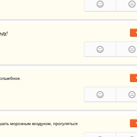
ьду
!
волшебное.
шать морозным воздухом, прогуляться 