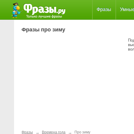
Фразы
Умны
Фразы про зиму
По
выс
во
→
→
Фразы
Времена года
Про зиму