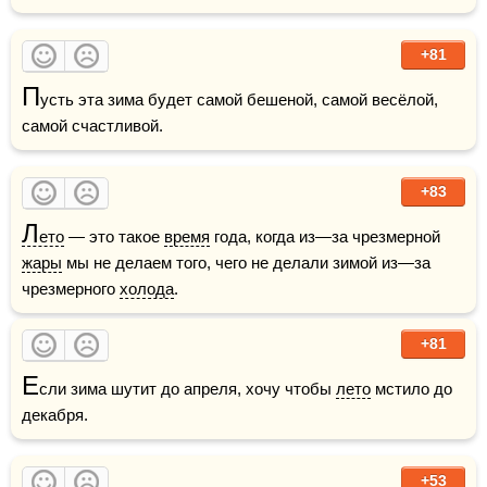
+81
П
усть эта зима будет самой бешеной, самой весёлой, 
самой счастливой.
+83
Л
ето
 — это такое 
время
 года, когда из—за чрезмерной 
жары
 мы не делаем того, чего не делали зимой из—за 
чрезмерного 
холода
.   
+81
Е
сли зима шутит до апреля, хочу чтобы 
лето
 мстило до 
декабря.
+53