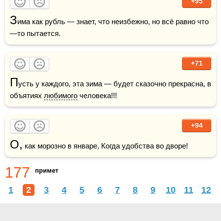
+95
З
има как рубль — знает, что неизбежно, но всё равно что
—то пытается.
+71
П
усть у каждого, эта зима — будет сказочно прекрасна, в 
объятиях 
любимого
 человека!!!  
+94
О,
 как морозно в январе, Когда удобства во дворе!
177
примет
1
2
3
4
5
6
7
8
9
10
11
12