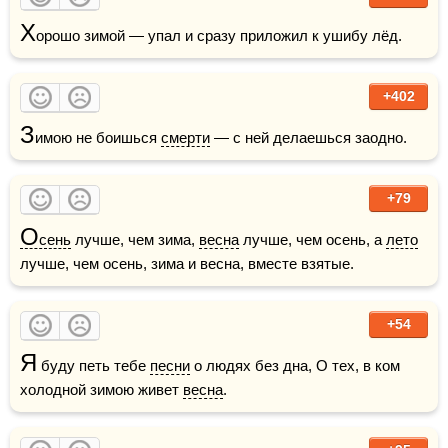
Х
орошо зимой — упал и сразу приложил к ушибу лёд.
+402
З
имою не боишься 
смерти
 — с ней делаешься заодно.
+79
О
сень
 лучше, чем зима, 
весна
 лучше, чем осень, а 
лето
лучше, чем осень, зима и весна, вместе взятые.
+54
Я
 буду петь тебе 
песни
 о людях без дна, О тех, в ком 
холодной зимою живет 
весна
.