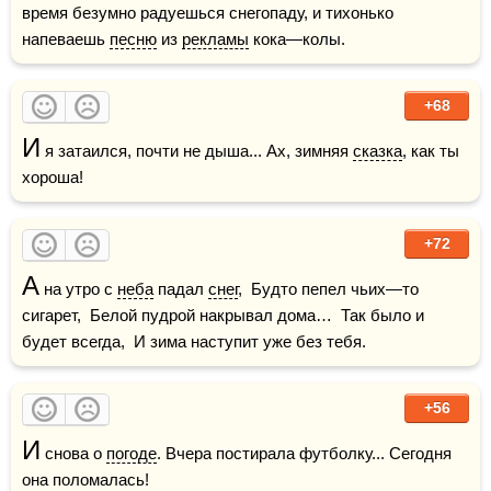
время безумно радуешься снегопаду, и тихонько 
напеваешь 
песню
 из 
рекламы
 кока—колы. 
+68
И
 я затаился, почти не дыша... Ах, зимняя 
сказка
, как ты 
хороша! 
+72
А
 на утро с 
неба
 падал 
снег
,  Будто пепел чьих—то 
сигарет,  Белой пудрой накрывал дома…  Так было и 
будет всегда,  И зима наступит уже без тебя.
+56
И
 снова о 
погоде
. Вчера постирала футболку... Сегодня 
она поломалась!