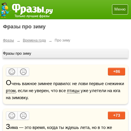
Меню
Фразы про зиму
→
→
Фразы
Времена года
Про зиму
Фразы про зиму
+86
О
чень важное зимнее правило: не лови первые снежинки 
ртом
, если не уверен, что все 
птицы
 уже улетели на юга 
на зимовку. 
+73
З
има — это время, когда ты ждешь лета, но в то же 