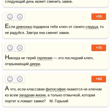
следующий день может сменить замок.
+55
Е
сли 
девчонка
 подарила тебе ключ от своего 
сердца
, то 
не радуйся. Завтра она сменит замок.
+70
Н
икогда не теряй 
терпения
 — это последний ключ, 
открывающий 
двери
.
+68
А
 что, если классовая 
философия
 окажется не ключом 
ко всем 
загадкам
жизни
, а только отмычкой, которая 
портит и ломает замки?    М. Горький