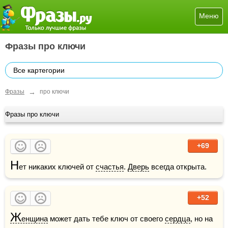
Меню
Фразы про ключи
Все картегории
→
Фразы
про ключи
Фразы про ключи
+69
Н
ет никаких ключей от 
счастья
. 
Дверь
 всегда открыта.
+52
Ж
енщина
 может дать тебе ключ от своего 
сердца
, но на 