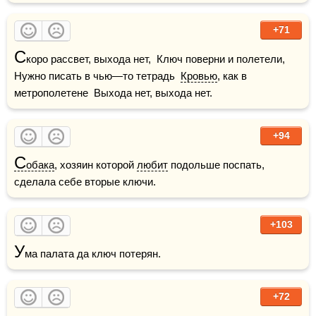
+71
С
коро рассвет, выхода нет,  Ключ поверни и полетели,  
Нужно писать в чью—то тетрадь  
Кровью
, как в 
метрополетене  Выхода нет, выхода нет.
+94
С
обака
, хозяин которой 
любит
 подольше поспать, 
сделала себе вторые ключи.
+103
У
ма палата да ключ потерян.
+72