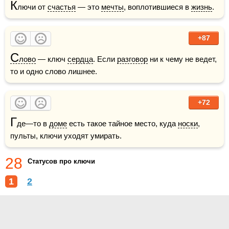
К
лючи от 
счастья
 — это 
мечты
, воплотившиеся в 
жизнь
.
+87
С
лово
 — ключ 
сердца
. Если 
разговор
 ни к чему не ведет, 
то и одно слово лишнее.
+72
Г
де—то в 
доме
 есть такое тайное место, куда 
носки
, 
пульты, ключи уходят умирать.
28
Статусов про ключи
1
2