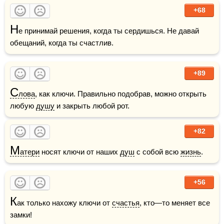
+68
Н
е принимай решения, когда ты сердишься. Не давай 
обещаний, когда ты счастлив.
+89
С
лова
, как ключи. Правильно подобрав, можно открыть 
любую 
душу
 и закрыть любой рот.
+82
М
атери
 носят ключи от наших 
душ
 с собой всю 
жизнь
.
+56
К
ак только нахожу ключи от 
счастья
, кто—то меняет все 
замки!