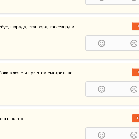
ебус, шарада, сканворд, 
кроссворд
 и 
боко в 
жопе
 и при этом смотреть на 
+
аешь на что...