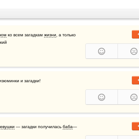
чом
 ко всем загадкам 
жизни
, а только 
ький
изюминки и загадки!
евушки
 — загадки получилась 
баба
—