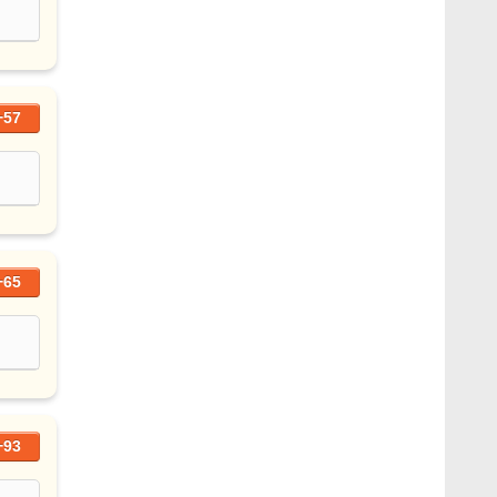
+57
+65
+93