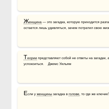
Ж
енщина
 — это загадка, которую приходится разг
остается лишь удивляться, зачем потратил свою жиз
Т
еории
 представляют собой не ответы на загадки, а
успокоиться.    Джемс Уильям
Е
сли у 
женщины
 загадка в 
голове
, то где же ключик