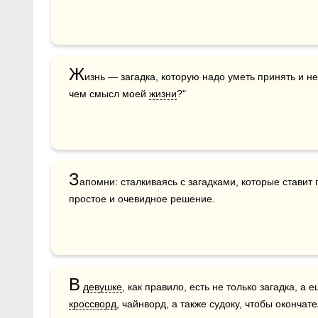
Ж
изнь — загадка, которую надо уметь принять и не
чем смысл моей 
жизни
?"
З
апомни: сталкиваясь с загадками, которые ставит 
простое и очевидное решение.
В
девушке
кроссворд
, чайнворд, а также судоку, чтобы окончат