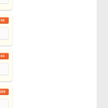
+58
+84
389