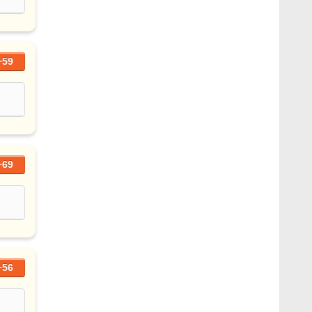
+59
+69
+56