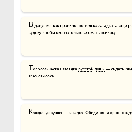
В
девушке
, как правило, не только загадка, а еще р
судоку, чтобы окончательно сломать психику.
Т
опологическая загадка 
русской
души
 — сидеть глу
всех свысока.
К
аждая 
девушка
 — загадка. Обидится, и 
хрен
 отгад