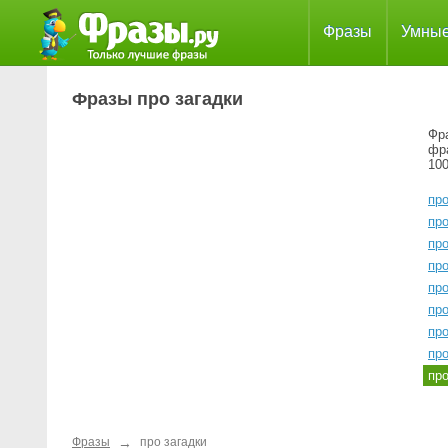
Фразы
Умны
Фразы про загадки
Фра
фр
100
пр
пр
пр
пр
про
про
про
про
пр
→
Фразы
про загадки