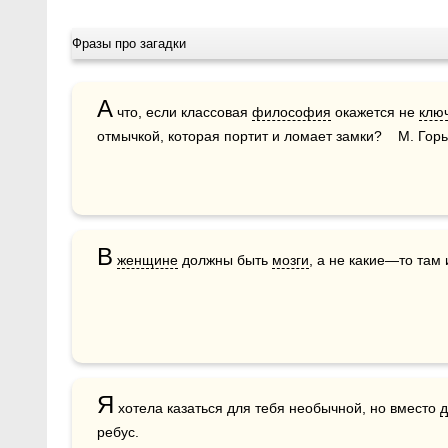
Фразы про загадки
А
 что, если классовая 
философия
 окажется не 
клю
отмычкой, которая портит и ломает замки?    М. Гор
В
женщине
 должны быть 
мозги
, а не какие—то там 
Я
 хотела казаться для тебя необычной, но вместо 
д
ребус.