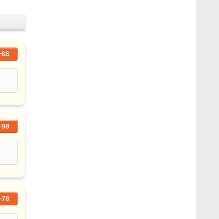
+68
+98
+78