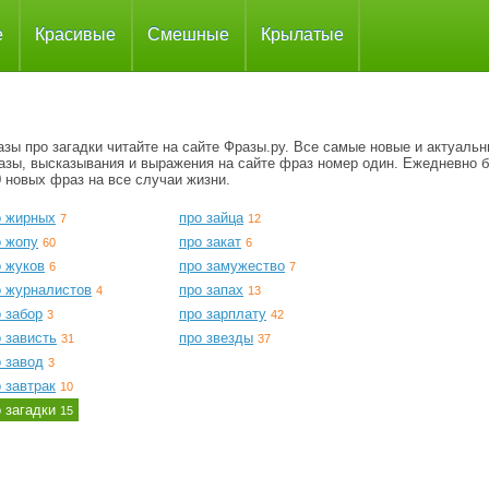
е
Красивые
Смешные
Крылатые
зы про загадки читайте на сайте Фразы.ру. Все самые новые и актуаль
азы, высказывания и выражения на сайте фраз номер один. Ежедневно 
 новых фраз на все случаи жизни.
о жирных
про зайца
7
12
о жопу
про закат
60
6
о жуков
про замужество
6
7
о журналистов
про запах
4
13
 забор
про зарплату
3
42
 зависть
про звезды
31
37
 завод
3
 завтрак
10
о загадки
15