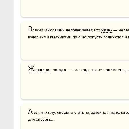
В
сякий мыслящий человек знает, что 
жизнь
 — нераз
вздорными выдумками да ещё попусту волнуются и в
Ж
енщина
—загадка — это когда ты не понимаешь, 
А
 вы, я гляжу, спешите стать загадкой для патолого
для 
хирурга
… 