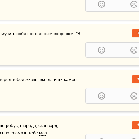
 мучить себя постоянным вопросом: "В 
перед тобой 
жизнь
, всегда ищи самое 
, как правило, есть не только загадка, а ещё ребус, шарада, сканворд, 
ельно сломать тебе 
мозг
.