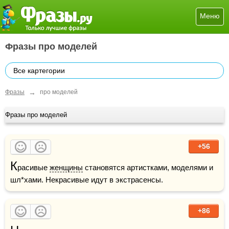
Меню
Фразы про моделей
Все картегории
→
Фразы
про моделей
Фразы про моделей
+56
К
расивые 
женщины
 становятся артистками, моделями и 
шл*хами. Некрасивые идут в экстрасенсы.
+86