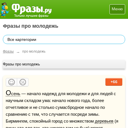
Меню
Фразы про молодежь
Все картегории
→
Фразы
про молодежь
Фразы про молодежь
+66
О
сень
 — начало надежд для молодежи и для людей с 
научным складом ума: начало нового года, более 
отчетливое и не столько сумасбродное начало по 
сравнению с тем, что случается посреди зимы. 
Бирмингем, спокойный город со множеством 
деревьев
 (я 
пишу это для тех, кто никогда там не был) может 