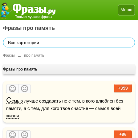
Меню
Фразы про память
Все картегории
→
Фразы
про память
Фразы про память
+359
С
емью
 лучше создавать не с тем, в кого влюблен без 
памяти, а с тем, для кого твое 
счастье
 — смысл всей 
жизни
.
+96