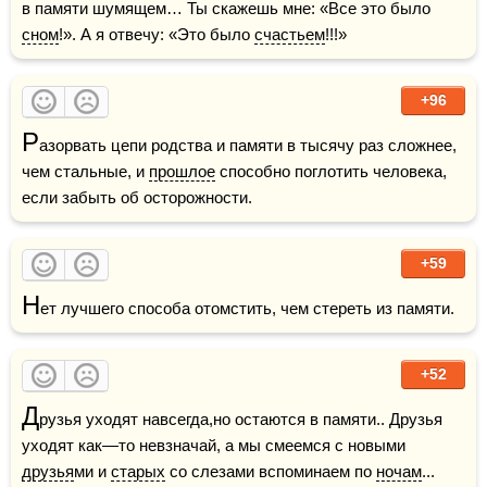
в памяти шумящем… Ты скажешь мне: «Все это было 
сном
!». А я отвечу: «Это было 
счастьем
!!!»
+96
Р
азорвать цепи родства и памяти в тысячу раз сложнее, 
чем стальные, и 
прошлое
 способно поглотить человека, 
если забыть об осторожности.
+59
Н
ет лучшего способа отомстить, чем стереть из памяти.
+52
Д
рузья уходят навсегда,но остаются в памяти.. Друзья 
уходят как—то невзначай, а мы смеемся с новыми 
друзья
ми и 
старых
 со слезами вспоминаем по 
ночам
...