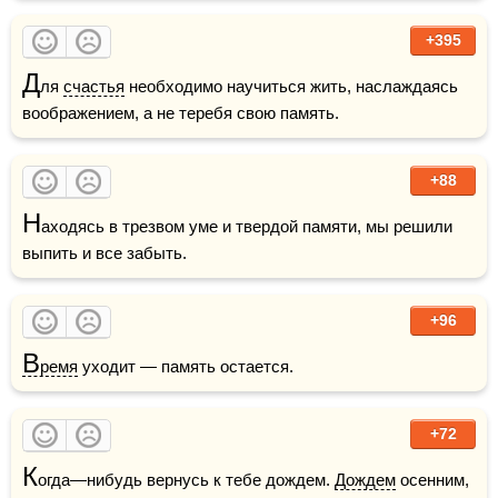
+395
Д
ля 
счастья
 необходимо научиться жить, наслаждаясь 
воображением, а не теребя свою память.
+88
Н
аходясь в трезвом уме и твердой памяти, мы решили 
выпить и все забыть.
+96
В
ремя
 уходит — память остается.
+72
К
огда—нибудь вернусь к тебе дождем. 
Дождем
 осенним, 