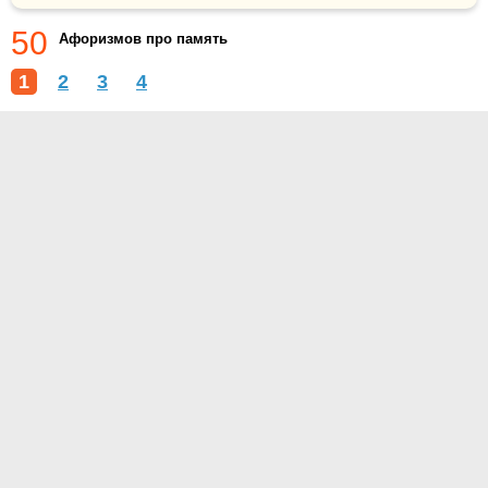
50
Афоризмов про память
1
2
3
4
О проекте
Контакты
Условия использования