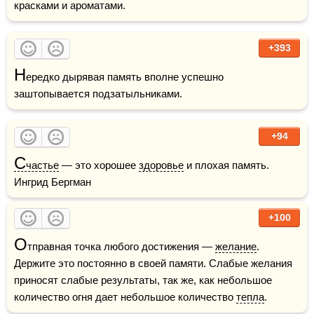
красками и ароматами.
+393
Н
ередко дырявая память вполне успешно 
заштопывается подзатыльниками.
+94
С
частье
 — это хорошее 
здоровье
 и плохая память.    
Ингрид Бергман
+100
О
тправная точка любого достижения — 
желание
. 
Держите это постоянно в своей памяти. Слабые желания 
приносят слабые результаты, так же, как небольшое 
количество огня дает небольшое количество 
тепла
.