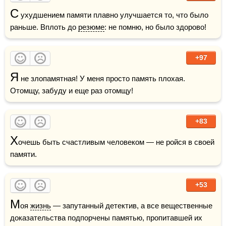
С
 ухудшением памяти плавно улучшается то, что было 
раньше. Вплоть до 
резюме
: не помню, но было здорово!
+97
Я
 не злопамятная! У меня просто память плохая. 
Отомщу, забуду и еще раз отомщу!
+83
Х
очешь быть счастливым человеком — не ройся в своей 
памяти.
+53
М
оя 
жизнь
 — запутанный детектив, а все вещественные 
доказательства подпорчены памятью, пропитавшей их 