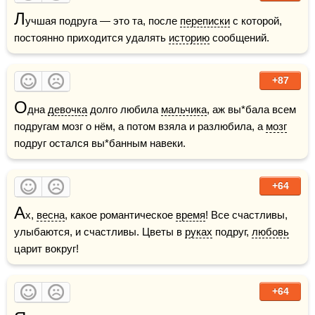
Л
учшая подруга — это та, после 
переписки
 с которой, 
постоянно приходится удалять 
историю
 сообщений.
+87
О
дна 
девочка
 долго любила 
мальчика
, аж вы*бала всем 
подругам мозг о нём, а потом взяла и разлюбила, а 
мозг
подруг остался вы*банным навеки.
+64
А
х, 
весна
, какое романтическое 
время
! Все счастливы, 
улыбаются, и счастливы. Цветы в 
руках
 подруг, 
любовь
царит вокруг!    
+64