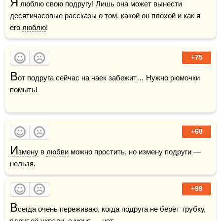
Я
 люблю свою подругу! Лишь она может вынести 
десятичасовые рассказы о том, какой он плохой и как я 
его 
люблю
!
+75
В
от подруга сейчас на чаек забежит… Нужно рюмочки 
помыть! 

+68
И
змену
 в 
любви
 можно простить, но измену подруги — 
нельзя.
+99
В
сегда очень переживаю, когда подруга не берёт трубку, 
вдруг её украли, а меня — нет.