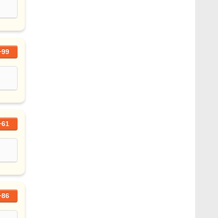
+99
+61
+86