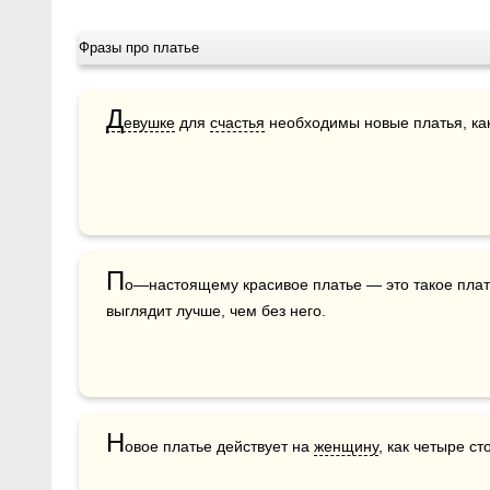
Фразы про платье
Д
евушке
 для 
счастья
 необходимы новые платья, как
П
о—настоящему красивое платье — это такое плать
выглядит лучше, чем без него.
Н
овое платье действует на 
женщину
, как четыре ст