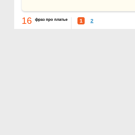
16
фраз про платье
1
2