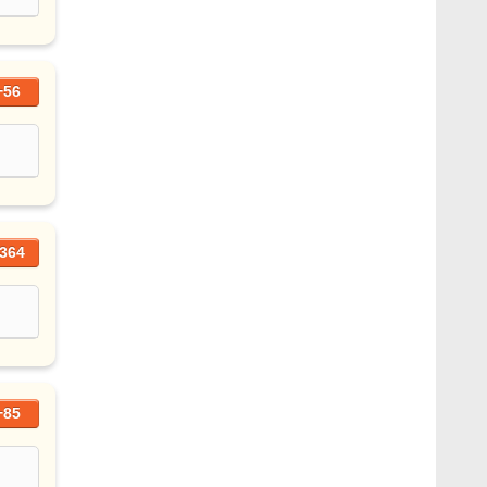
+56
364
+85