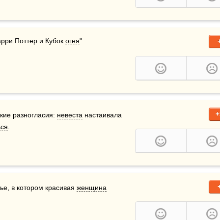
арри Поттер и Кубок 
огня
"
+
кие разногласия: 
невеста
 настаивала 
ься
.
е, в котором красивая 
женщина