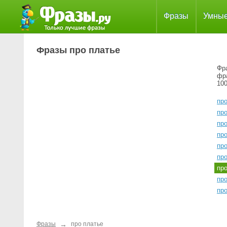
Фразы
Умны
Фразы про платье
Фра
фр
100
про
пр
пр
про
пр
пр
пр
пр
пр
→
Фразы
про платье