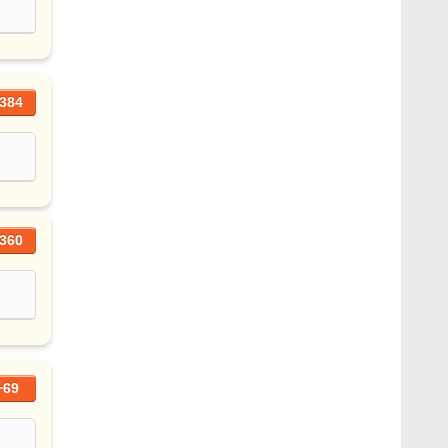
384
360
+69