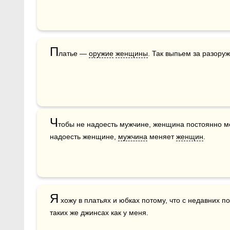
П
латье — 
оружие
женщины
. Так выпьем за разору
Ч
тобы не надоесть мужчине, женщина постоянно мен
надоесть женщине, 
мужчина
 меняет 
женщин
.
Я
 хожу в платьях и юбках потому, что с недавних п
таких же джинсах как у меня.