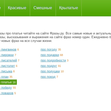
е
Красивые
Смешные
Крылатые
зы про платье читайте на сайте Фразы.ру. Все самые новые и актуальн
азы, высказывания и выражения на сайте фраз номер один. Ежедневно 
 новых фраз на все случаи жизни.
 пингвинов
про погоду
6
35
о пирожки
про подарки
7
68
о писателей
про подробности
7
3
 пистолет
про подруг
6
91
о письма
про подушки
8
10
о план
про поезд
35
7
о платье
16
о победу
55
о поваров
5