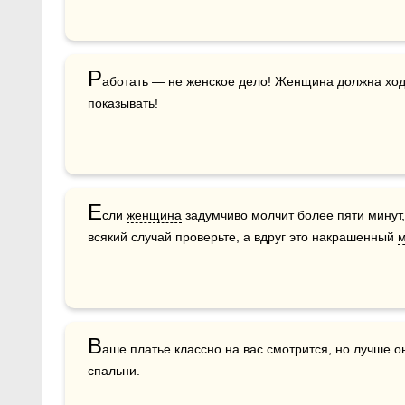
Р
аботать — не женское 
дело
! 
Женщина
 должна ход
показывать!
Е
сли 
женщина
 задумчиво молчит более пяти минут, 
всякий случай проверьте, а вдруг это накрашенный 
м
В
аше платье классно на вас смотрится, но лучше о
спальни.