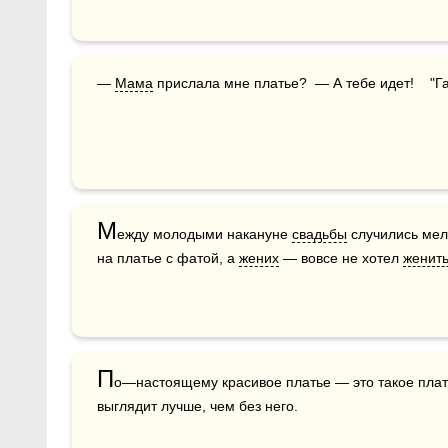
— 
Мама
 прислала мне платье?  — А тебе идет!    "Г
М
ежду молодыми накануне 
свадьбы
 случились мел
на платье с фатой, а 
жених
 — вовсе не хотел 
женит
П
о—настоящему красивое платье — это такое плать
выглядит лучше, чем без него.