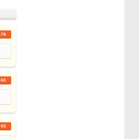
+78
+60
+55