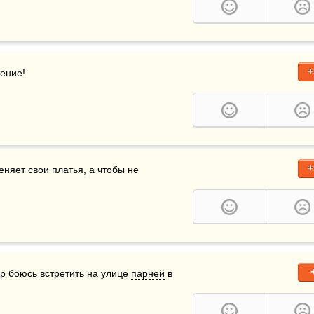
+
жение!
+
яет свои платья, а чтобы не 
ор боюсь встретить на улице 
парней
 в 