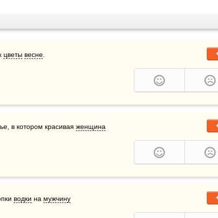
 
цветы
весне
.
е, в котором красивая 
женщина
опки 
водки
 на 
мужчину