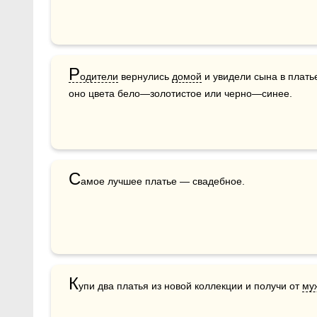
Р
одители
 вернулись 
домой
 и увидели сына в плать
оно цвета бело—золотистое или черно—синее.
С
амое лучшее платье — свадебное.
К
упи два платья из новой коллекции и получи от 
му