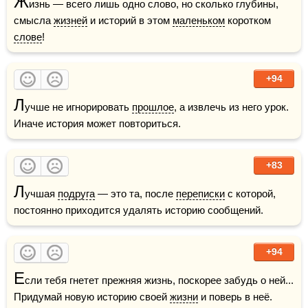
Ж
изнь — всего лишь одно слово, но сколько глубины, 
смысла 
жизней
 и историй в этом 
маленьком
 коротком 
слове
!
+94
Л
учше не игнорировать 
прошлое
, а извлечь из него урок. 
Иначе история может повториться.
+83
Л
учшая 
подруга
 — это та, после 
переписки
 с которой, 
постоянно приходится удалять историю сообщений.
+94
Е
сли тебя гнетет прежняя жизнь, поскорее забудь о ней... 
Придумай новую историю своей 
жизни
 и поверь в неё. 