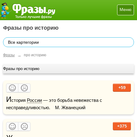
Меню
Фразы про историю
Все картегории
→
Фразы
про историю
Фразы про историю
+59
И
стория 
России
 — это борьба невежества с 
несправедливостью.    М. Жванецкий
+375