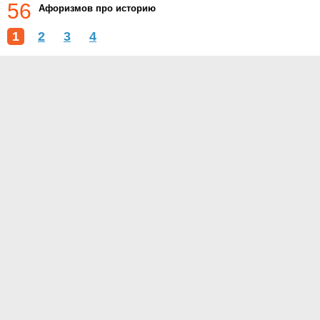
56
Афоризмов про историю
1
2
3
4
О проекте
Контакты
Условия использования