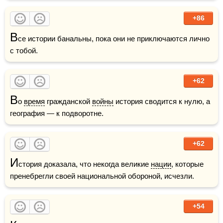
+86
В
се истории банальны, пока они не приключаются лично 
с тобой.
+62
В
о 
время
 гражданской 
войны
 история сводится к нулю, а 
география — к подворотне.
+62
И
стория доказала, что некогда великие 
нации
, которые 
пренебрегли своей национальной обороной, исчезли.
+54