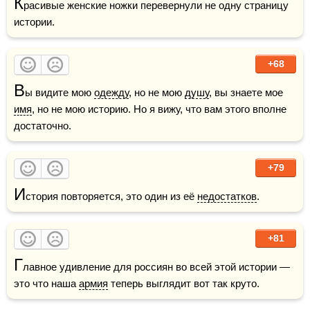
К
расивые женские ножки перевернули не одну страницу 
истории.
+68
В
ы видите мою 
одежду
, но не мою 
душу
, вы знаете мое 
имя
, но не мою историю. Но я вижу, что вам этого вполне 
достаточно.
+79
И
стория повторяется, это один из её 
недостатков
.
+81
Г
лавное удивление для россиян во всей этой истории — 
это что наша 
армия
 теперь выглядит вот так круто. 