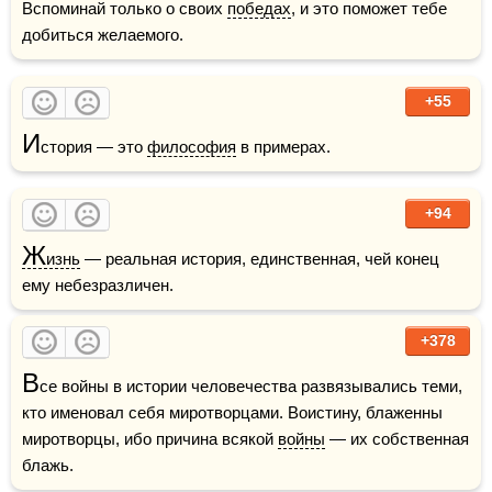
Вспоминай только о своих 
победах
, и это поможет тебе 
добиться желаемого.
+55
И
стория — это 
философия
 в примерах. 
+94
Ж
изнь
 — реальная история, единственная, чей конец 
ему небезразличен.
+378
В
се войны в истории человечества развязывались теми, 
кто именовал себя миротворцами. Воистину, блаженны 
миротворцы, ибо причина всякой 
войны
 — их собственная 
блажь. 