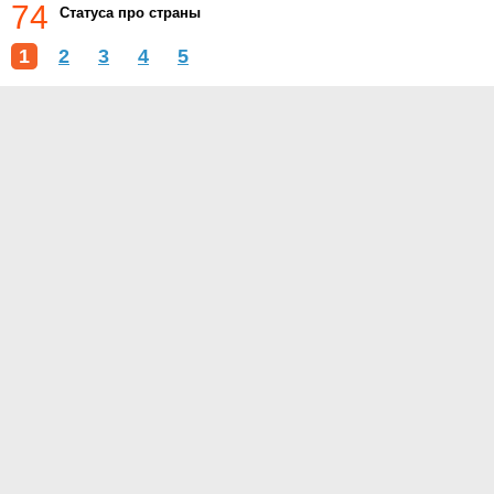
74
Статуса про страны
1
2
3
4
5
О проекте
Контакты
Условия использования