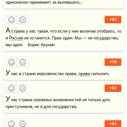
однозначно принимают за выпившего...
+51
А
 страна у нас такая, что если у нее величие отобрать, то 
и 
России
 не останется. Прах один. Мы — не государство, 
мы идея.    Борис Акунин
+79
У
 нас в стране верховенство права, 
права
 сильного.
+61
У
 нас страна огромных возможностей не только для 
преступников, но и для государства. 
+81