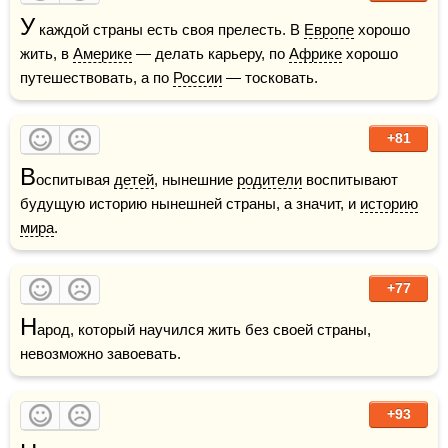
У
 каждой страны есть своя прелесть. В 
Европе
 хорошо 
жить, в 
Америке
 — делать карьеру, по 
Африке
 хорошо 
путешествовать, а по 
России
 — тосковать.
+81
В
оспитывая 
детей
, нынешние 
родители
 воспитывают 
будущую историю нынешней страны, а значит, и 
историю
мира
.
+77
Н
арод, который научился жить без своей страны, 
невозможно завоевать.
+93