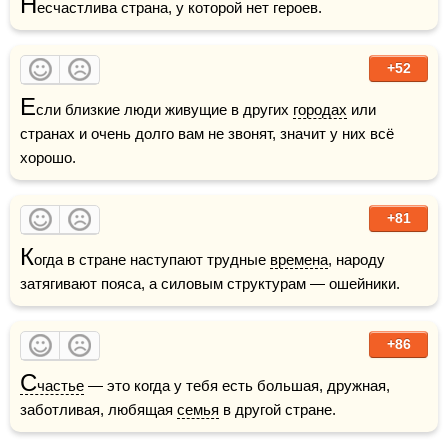
Н
есчастлива страна, у которой нет героев. 
+52
Е
сли близкие люди живущие в других 
городах
 или 
странах и очень долго вам не звонят, значит у них всё 
хорошо.
+81
К
огда в стране наступают трудные 
времена
, народу 
затягивают пояса, а силовым структурам — ошейники.
+86
С
частье
 — это когда у тебя есть большая, дружная, 
заботливая, любящая 
семья
 в другой стране.