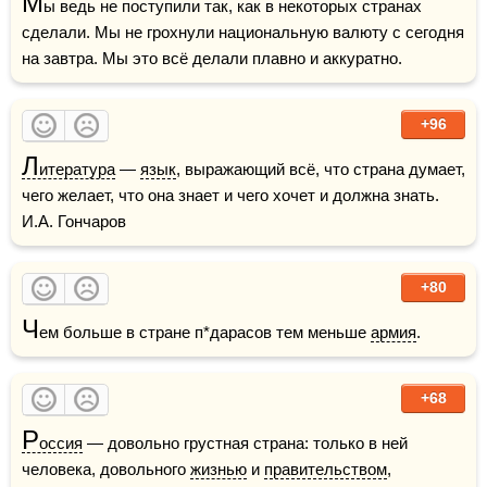
М
ы ведь не поступили так, как в некоторых странах 
сделали. Мы не грохнули национальную валюту с сегодня 
на завтра. Мы это всё делали плавно и аккуратно.
+96
Л
итература
 — 
язык
, выражающий всё, что страна думает, 
чего желает, что она знает и чего хочет и должна знать.    
И.А. Гончаров
+80
Ч
ем больше в стране п*дарасов тем меньше 
армия
.
+68
Р
оссия
 — довольно грустная страна: только в ней 
человека, довольного 
жизнью
 и 
правительством
, 