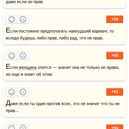
даже если он прав.
+56
Е
сли постоянно предполагать наихудший вариант, то 
всегда будешь либо прав, либо рад, что не прав.
+80
Е
сли 
женщина
 злится — значит она не только не права, 
но еще и знает об этом.
+91
Д
аже если ты один против всех, это не значит что ты не 
прав...
+94