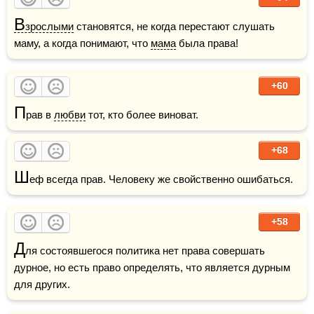
В
зрослыми
 становятся, не когда перестают слушать 
маму, а когда понимают, что 
мама
 была права!
+60
П
рав в 
любви
 тот, кто более виноват.
+68
Ш
еф всегда прав. Человеку же свойственно ошибаться. 
+58
Д
ля состоявшегося политика нет права совершать 
дурное, но есть право определять, что является дурным 
для других.