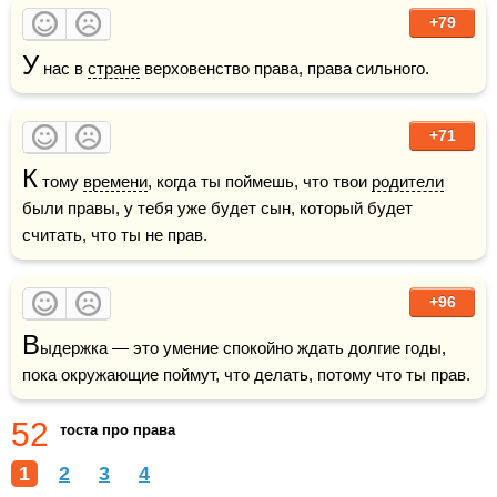
+79
У
 нас в 
стране
 верховенство права, права сильного.
+71
К
 тому 
времени
, когда ты поймешь, что твои 
родители
были правы, у тебя уже будет сын, который будет 
считать, что ты не прав.
+96
В
ыдержка — это умение спокойно ждать долгие годы, 
пока окружающие поймут, что делать, потому что ты прав.
52
тоста про права
1
2
3
4