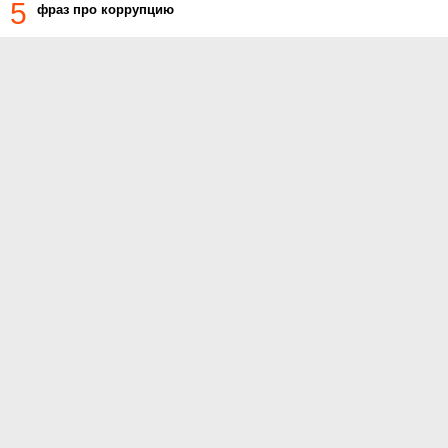
5
фраз про коррупцию
О проекте
Контакты
Условия использования
Политика конфиденциальности