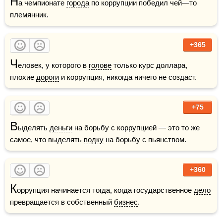
Н
а чемпионате 
города
 по коррупции победил чей—то 
племянник.
+365
Ч
еловек, у которого в 
голове
 только курс доллара, 
плохие 
дороги
 и коррупция, никогда ничего не создаст.
+75
В
ыделять 
деньги
 на борьбу с коррупцией — это то же 
самое, что выделять 
водку
 на борьбу с пьянством.
+360
К
оррупция начинается тогда, когда государственное 
дело
превращается в собственный 
бизнес
.