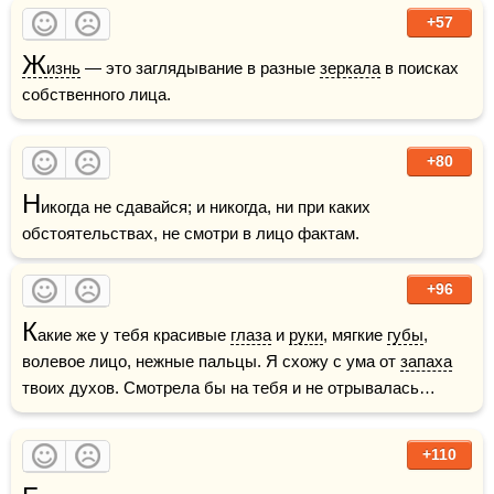
+57
Ж
изнь
 — это заглядывание в разные 
зеркала
 в поисках 
собственного лица.    
+80
Н
икогда не сдавайся; и никогда, ни при каких 
обстоятельствах, не смотри в лицо фактам. 
+96
К
акие же у тебя красивые 
глаза
 и 
руки
, мягкие 
губы
, 
волевое лицо, нежные пальцы. Я схожу с ума от 
запаха
твоих духов. Смотрела бы на тебя и не отрывалась…
+110