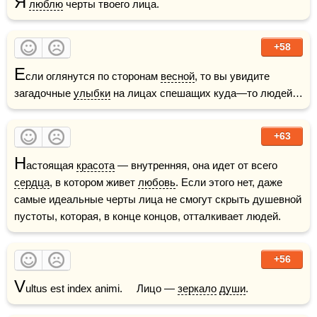
Я
люблю
 черты твоего лица.  
+58
Е
сли оглянутся по сторонам 
весной
, то вы увидите 
загадочные 
улыбки
 на лицах спешащих куда—то людей…
+63
Н
астоящая 
красота
 — внутренняя, она идет от всего 
сердца
, в котором живет 
любовь
. Если этого нет, даже 
самые идеальные черты лица не смогут скрыть душевной 
пустоты, которая, в конце концов, отталкивает людей.
+56
V
ultus est index animi.     Лицо — 
зеркало
души
.