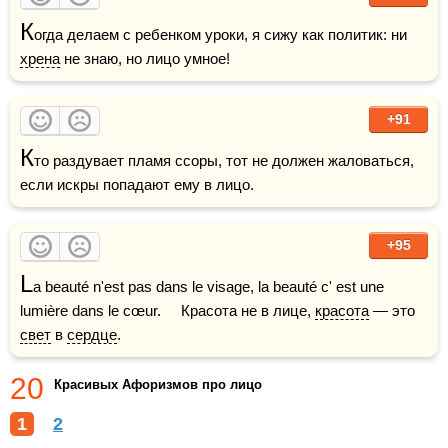
К
огда делаем с ребенком уроки, я сижу как политик: ни 
хрена
 не знаю, но лицо умное!
+91
К
то раздувает пламя ссоры, тот не должен жаловаться, 
если искры попадают ему в лицо.
+95
L
a beauté n'est pas dans le visage, la beauté c' est une 
lumière dans le cœur.     Красота не в лице, 
красота
 — это 
свет
 в 
сердце
.    
20
Красивых Афоризмов про лицо
1
2