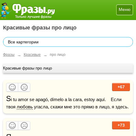
Меню
Красивые фразы про лицо
Все картегории
→
→
Фразы
Красивые
про лицо
Красивые фразы про лицо
+67
S
i tu amor se apagó, dímelo a la cara, estoy aquí.    Если 
твоя 
любовь
 угасла, скажи мне это прямо в лицо, я здесь.
+73