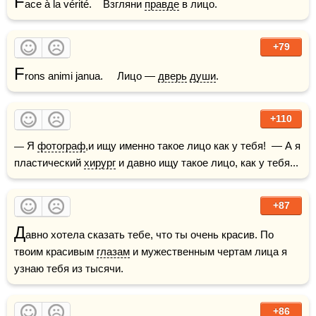
F
ace à la vérité.    Взгляни 
правде
 в лицо.  
+79
F
rons animi janua.     Лицо — 
дверь
души
.
+110
— Я 
фотограф
,и ищу именно такое лицо как у тебя!  — А я 
пластический 
хирург
 и давно ищу такое лицо, как у тебя...  
+87
Д
авно хотела сказать тебе, что ты очень красив. По 
твоим красивым 
глазам
 и мужественным чертам лица я 
узнаю тебя из тысячи.  
+86