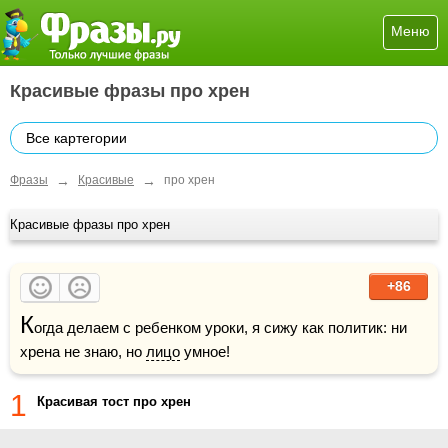
Меню
Красивые фразы про хрен
Все картегории
→
→
Фразы
Красивые
про хрен
Красивые фразы про хрен
+86
К
огда делаем с ребенком уроки, я сижу как политик: ни 
хрена не знаю, но 
лицо
 умное!
1
Красивая тост про хрен