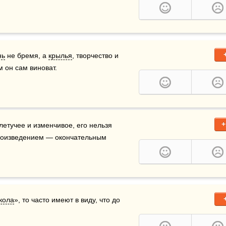
нь
 не бремя, а 
крылья
, творчество и 
м он сам виноват.
+
летучее и изменчивое, его нельзя 
роизведением — окончательным 
кола
», то часто имеют в виду, что до 