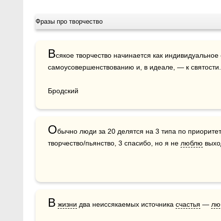
Фразы про творчество
В
сякое творчество начинается как индивидуальное 
самоусовершенствованию и, в идеале, — к святости.

Бродский
О
бычно люди за 20 делятся на 3 типа по приоритет
творчество/пьянство, 3 спасибо, но я не 
люблю
 выхо
В
жизни
 два неиссякаемых источника 
счастья
 — 
лю