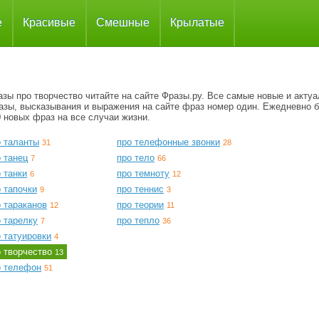
е
Красивые
Смешные
Крылатые
зы про творчество читайте на сайте Фразы.ру. Все самые новые и акту
азы, высказывания и выражения на сайте фраз номер один. Ежедневно 
 новых фраз на все случаи жизни.
о таланты
про телефонные звонки
31
28
 танец
про тело
7
66
 танки
про темноту
6
12
 тапочки
про теннис
9
3
 тараканов
про теории
12
11
 тарелку
про тепло
7
36
 татуировки
4
о творчество
13
о телефон
51