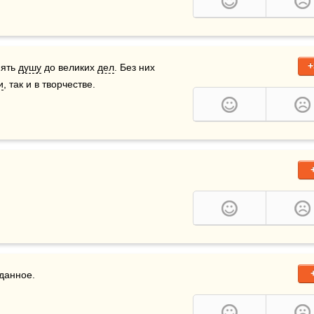
+
ять 
душу
 до великих 
дел
. Без них 
и
, так и в творчестве. 
аданное.