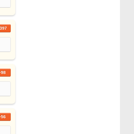
397
+98
+56