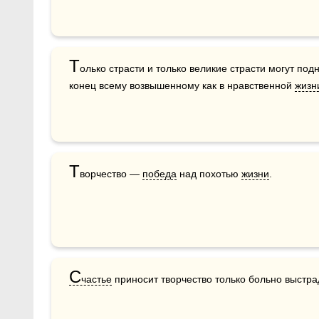
Т
олько страсти и только великие страсти могут подн
конец всему возвышенному как в нравственной 
жизн
Т
ворчество — 
победа
 над похотью 
жизни
.
С
частье
 приносит творчество только больно выстр