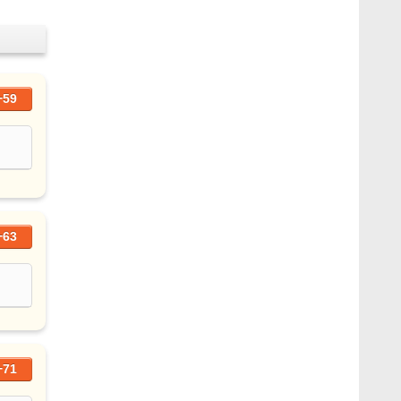
+59
+63
+71