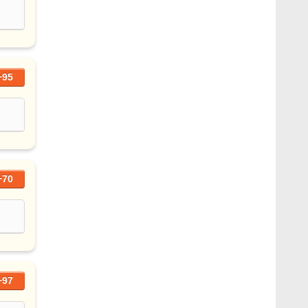
+95
+70
+97