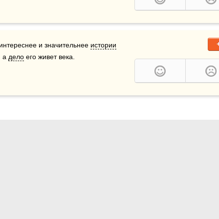
 интереснее и значительнее 
истории
 а 
дело
 его живет века.