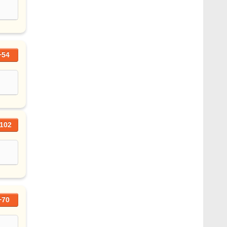
+54
102
+70