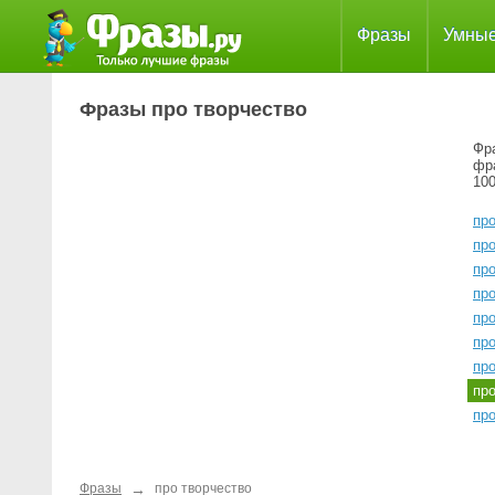
Фразы
Умны
Фразы про творчество
Фра
фр
100
пр
про
про
про
про
про
про
пр
пр
→
Фразы
про творчество