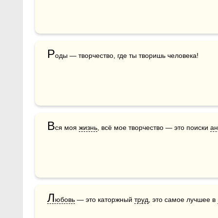
Р
оды — творчество, где ты творишь человека!
В
ся моя 
жизнь
, всё мое творчество — это поиски 
ан
Л
юбовь
 — это каторжный 
труд
, это самое лучшее в 