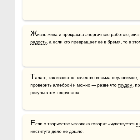
Ж
изнь жива и прекрасна энергичною работою, 
жиз
радость
, а если кто превращает её в бремя, то в это
Т
алант
, как известно, 
качество
 весьма неуловимое, 
проверить алгеброй и можно — разве что 
трудом
, п
результатом творчества.
Е
сли о творчестве человека говорят «чувствуется 
ш
института дело не дошло.