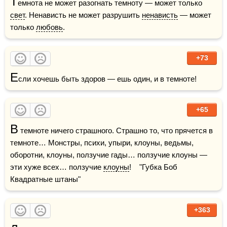
Т
емнота не может разогнать темноту — может только 
свет
. Ненависть не может разрушить 
ненависть
 — может 
только 
любовь
.
+73
Е
сли хочешь быть здоров — ешь один, и в темноте!
+65
В
 темноте ничего страшного. Страшно то, что прячется в 
темноте… Монстры, психи, упыри, клоуны, ведьмы, 
оборотни, клоуны, ползучие гады… ползучие клоуны — 
эти хуже всех… ползучие 
клоуны
!    "Губка Боб 
Квадратные штаны"
+363