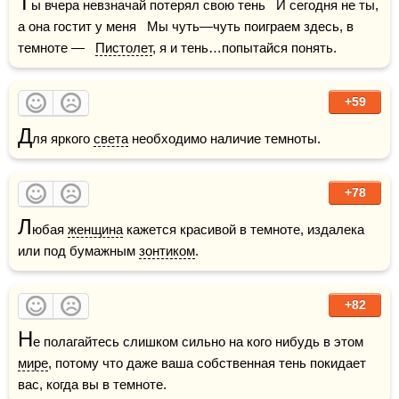
Т
ы вчера невзначай потерял свою тень   И сегодня не ты, 
а она гостит у меня   Мы чуть—чуть поиграем здесь, в 
темноте —   
Пистолет
, я и тень…попытайся понять.
+59
Д
ля яркого 
света
 необходимо наличие темноты.
+78
Л
юбая 
женщина
 кажется красивой в темноте, издалека 
или под бумажным 
зонтиком
.
+82
Н
е полагайтесь слишком сильно на кого нибудь в этом 
мире
, потому что даже ваша собственная тень покидает 
вас, когда вы в темноте.