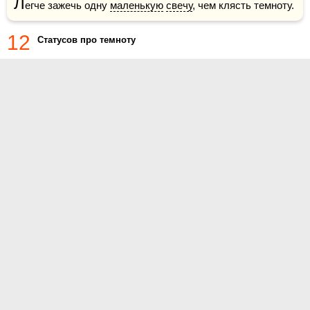
Л
егче зажечь одну 
маленькую
свечу
, чем клясть темноту.
12
Статусов про темноту
О проекте
Контакты
Условия использования