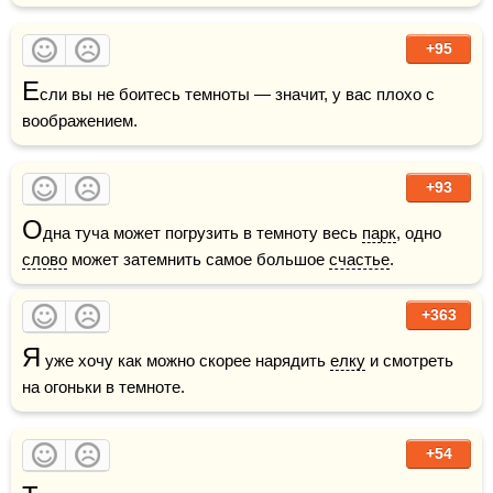
+95
Е
сли вы не боитесь темноты — значит, у вас плохо с 
воображением.
+93
О
дна туча может погрузить в темноту весь 
парк
, одно 
слово
 может затемнить самое большое 
счастье
. 
+363
Я
 уже хочу как можно скорее нарядить 
елку
 и смотреть 
на огоньки в темноте.
+54