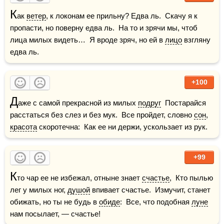
К
ак 
ветер
, к локонам ее прильну? Едва ль.  Скачу я к 
пропасти, но поверну едва ль.  На то и зрячи мы, чтоб 
лица милых видеть…  Я вроде зряч, но ей в 
лицо
 взгляну 
едва ль.
+100
Д
аже с самой прекрасной из милых 
подруг
  Постарайся 
расстаться без слез и без мук.  Все пройдет, словно 
сон
, 
красота
 скоротечна:  Как ее ни держи, ускользает из рук.
+99
К
то чар ее не избежал, отныне знает 
счастье
,  Кто пылью 
лег у милых ног, 
душой
 впивает счастье.  Измучит, станет 
обижать, но ты не будь в 
обиде
:  Все, что подобная 
луне
нам посылает, — счастье!