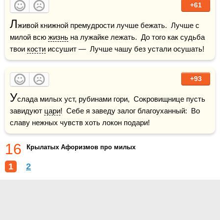
+61
Л
живой книжной премудрости лучше бежать.  Лучше с 
милой всю 
жизнь
 на лужайке лежать.  До того как судьба 
твои 
кости
 иссушит —  Лучше чашу без устали осушать!
+93
У
слада милых уст, рубинами гори,  Сокровищнице пусть 
завидуют 
цари
!  Себе я заведу залог благоуханный:  Во 
славу нежных чувств хоть локон подари!
16
Крылатых Афоризмов про милых
1
2