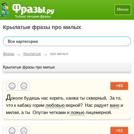
Меню
Крылатые фразы про милых
Все картегории
→
→
Фразы
Крылатые
про милых
Крылатые фразы про милых
+85
Д
околе будешь нас корить, ханжа ты скверный,  За то, 
что к кабаку горим 
любовью
 верной?  Нас радует 
вино
 и 
милая, а ты  Опутан четками и 
ложью
 лицемерной.
+61