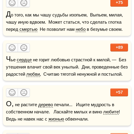
+75
Д
о того, как мы чашу судьбы изопьем,  Выпьем, милая, 
чашу иную вдвоем.  Может статься, что сделать глотка 
перед 
смертью
  Не позволит нам 
небо
 в безумье своем.
+89
Ч
ье 
сердце
 не горит любовью страстной к милой, —  Без 
утешения влачит свой век унылый.  Дни, проведенные без 
радостей 
любви
,  Считаю тяготой ненужной и постылой.
+57
О,
 не растите 
дерево
 печали...   Ищите мудрость в 
собственном начале.   Ласкайте милых и вино 
любите
!   
Ведь не навек нас с 
жизнью
 обвенчали.