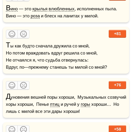
В
ино
 — это 
крылья
влюбленных
, исполненных пыла. 
Вино — это 
роза
 и блеск на ланитах у милой.
+81
Т
ы как будто сначала дружила со мной,

Но потом враждовать вдруг решила со мной,

Не отчаялся я, что судьба отвернулась:

Вдруг, по—прежнему станешь ты милой со мной?
+76
Д
уновения вешней поры хороши,  Музыкальных созвучий 
хоры хороши,  Пенье 
птиц
 и ручей у 
горы
 хороши…  Но 
лишь с милой все эти дары хороши!
+58