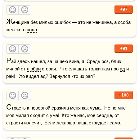
+97
Ж
енщина без милых 
ошибок
 — это не 
женщина
, а особа 
женского 
пола
.
+91
Р
ай здесь нашел, за чашею вина, я  Средь 
роз
, близ 
милой от 
любви
 сгорая.  Что слушать толки нам про 
ад
 и 
рай
!  Кто видел ад? Вернулся кто из рая?
+100
С
трасть к неверной сразила меня как чума.  Не по мне 
моя милая сходит с ума!  Кто же нас, мое 
сердце
, от 
страсти излечит,  Если лекарша наша страдает сама.