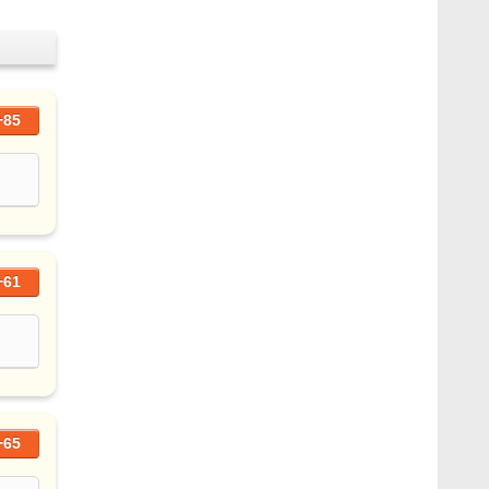
+85
+61
+65