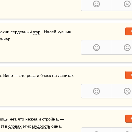
дохни сердечный 
жар
!  Налей кувшин 
ончар.
. Вино — это 
роза
 и блеск на ланитах 
ицы нет, что нежна и стройна, —   
. И в 
словах
 этих 
мудрость
 одна.