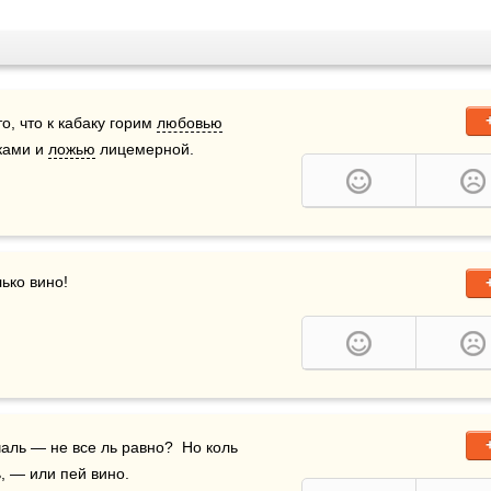
о, что к кабаку горим 
любовью
ками и 
ложью
 лицемерной.
лько вино!
чаль — не все ль равно?  Но коль 
, — или пей вино.