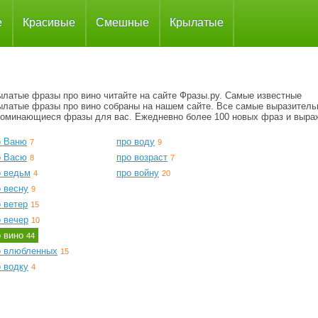
е
Красивые
Смешные
Крылатые
ылатые фразы про вино читайте на сайте Фразы.ру. Самые известные
ылатые фразы про вино собраны на нашем сайте. Все самые выразитель
поминающиеся фразы для вас. Ежедневно более 100 новых фраз и выра
о Ваню
про воду
7
9
о Васю
про возраст
8
7
о ведьм
про войну
4
20
 весну
9
 ветер
15
 вечер
10
о вино
44
о влюбленных
15
 водку
4