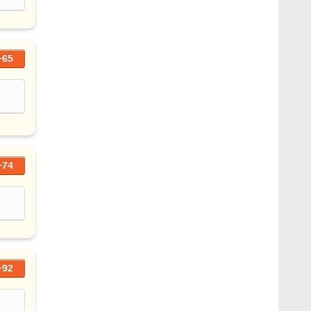
+65
+74
+92