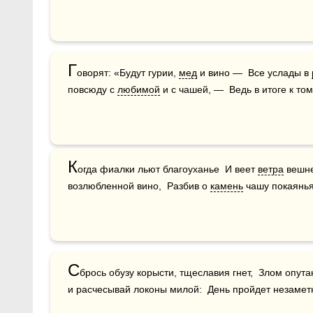
Г
оворят: «Будут гурии, 
мед
 и вино —  Все услады в 
повсюду с 
любимой
 и с чашей, —  Ведь в итоге к то
К
огда фиалки льют благоуханье  И веет 
ветра
 вешне
возлюбленной вино,  Разбив о 
камень
 чашу покаянья
С
брось обузу корысти, тщеславия гнет,  Злом опутан
и расчесывай локоны милой:  День пройдет незамет