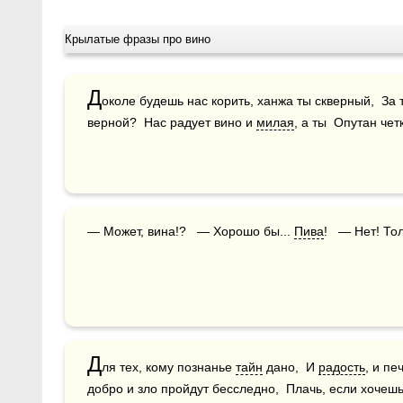
Крылатые фразы про вино
Д
околе будешь нас корить, ханжа ты скверный,  За т
верной?  Нас радует вино и 
милая
, а ты  Опутан чет
— Может, вина!?   — Хорошо бы... 
Пива
!   — Нет! То
Д
ля тех, кому познанье 
тайн
 дано,  И 
радость
, и пе
добро и зло пройдут бесследно,  Плачь, если хочешь