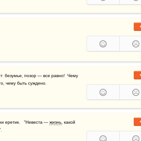
ет: безумье, позор — все равно!  Чему 
о, чему быть суждено.
 ни еретик.   "Невеста — 
жизнь
, какой 
.