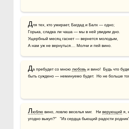
Д
ля тех, кто умирает, Багдад и Балх — одно; 

Горька, сладка ли чаша — мы в ней увидим дно. 

Ущербный месяц гаснет — вернется молодым, 

А нам уж не вернуться.... Молчи и пей вино.
Д
а пребудет со мною 
любовь
 и вино!  Будь что буд
быть суждено — неминуемо будет.  Но не больше тог
Л
юблю
 вино, ловлю веселья миг.   Ни 
верующий
 я,
угодно выкуп?"   "Из сердца бьющий радости родник"