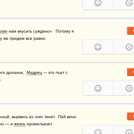
раю
 нам вкусить суждено».  Потому я 
му же придем все равно.
го дыханье,  
Мудрец
 — кто пьет с 
.
ный, вырвись их этих тенет.  Пей вино 
но — и 
жизнь
 промелькнет.