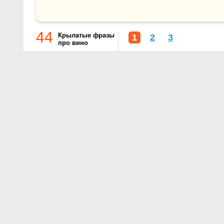
44
Крылатые фразы
1
2
3
про вино