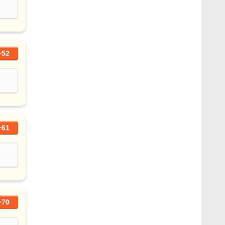
+52
+61
+70