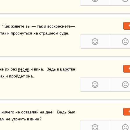
"  "Как живете вы — так и воскреснете—
 так и проснуться на страшном суде.
же их без 
песни
 и вина.  Ведь в царстве 
так и пройдет она.
е ничего не оставляй на дне!   Ведь был 
нам не утонуть в вине?