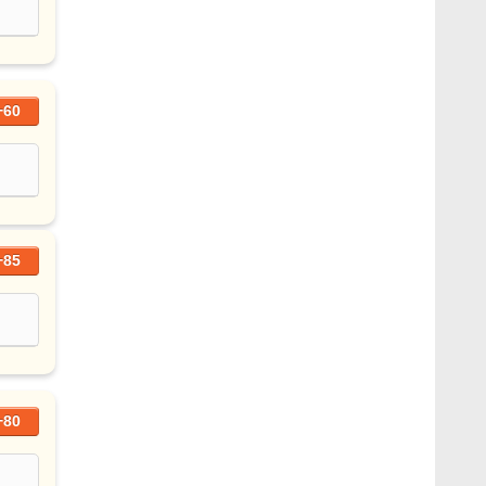
+60
+85
+80