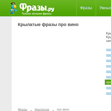
Фразы
Умны
Крылатые фразы про вино
Кр
Кр
за
пр
пр
пр
про
про
про
пр
пр
про
→
→
Фразы
Крылатые
про вино