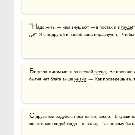
"Н
адо жить, — нам внушают, — в постах и в 
труде
!
де!"  Я с 
подругой
 и чашей вина неразлучен,   Чтобы
Б
егут за мигом миг и за весной 
весна
;  Не проводи 
бытия нет блага выше 
жизни
, —  Как проведешь ее, 
С
друзьями
 радуйся, пока ты юн, 
весне
:   В кувшин
же этот 
мир
водой
 когда—то залит,   Так почему бы 