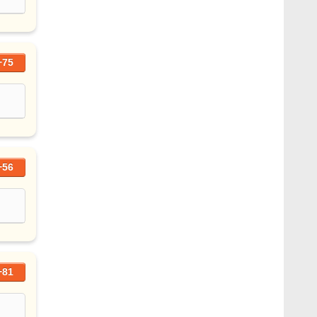
+75
+56
+81