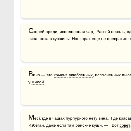
С
корей приди, исполненная чар,  Развей печаль, в
вина, пока в кувшины  Наш прах еще не превратил г
В
ино — это 
крылья
влюбленных
, исполненных пыла
у 
милой
.
М
ест, где в чащах пурпурного нету вина,  Где красав
Избегай, даже если там райские кущи, —   Вот 
совет