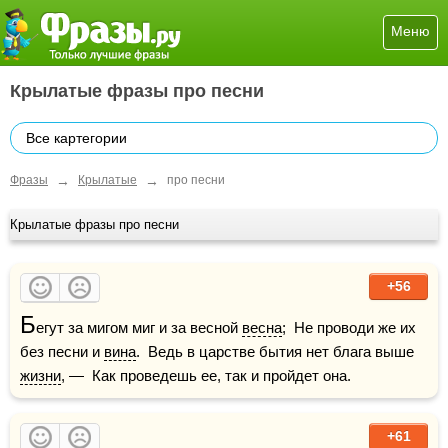
Меню
Крылатые фразы про песни
Все картегории
→
→
Фразы
Крылатые
про песни
Крылатые фразы про песни
+56
Б
егут за мигом миг и за весной 
весна
;  Не проводи же их 
без песни и 
вина
.  Ведь в царстве бытия нет блага выше 
жизни
, —  Как проведешь ее, так и пройдет она.
+61