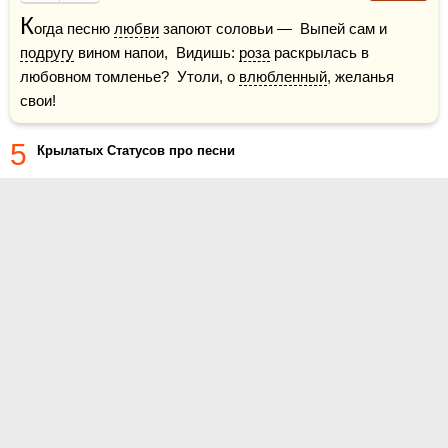
К
огда песню 
любви
 запоют соловьи —  Выпей сам и 
подругу
 вином напои,  Видишь: 
роза
 раскрылась в 
любовном томленье?  Утоли, о 
влюбленный
, желанья 
свои!
5
Крылатых Статусов про песни