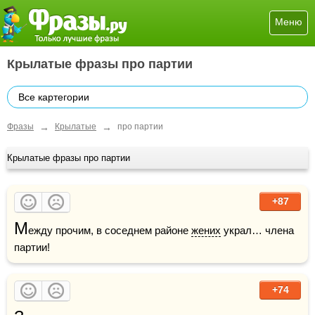
Меню
Крылатые фразы про партии
Все картегории
→
→
Фразы
Крылатые
про партии
Крылатые фразы про партии
+87
М
ежду прочим, в соседнем районе 
жених
 украл… члена 
партии!
+74