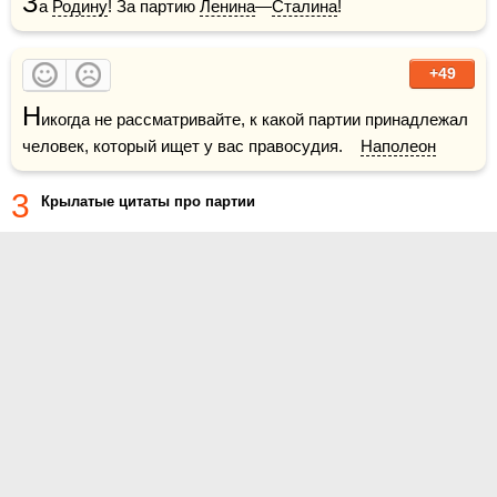
З
а 
Родину
! За партию 
Ленина
—
Сталина
!
+49
Н
икогда не рассматривайте, к какой партии принадлежал 
человек, который ищет у вас правосудия.    
Наполеон
3
Крылатые цитаты про партии