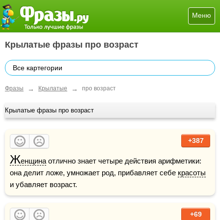
Меню
Крылатые фразы про возраст
Все картегории
→
→
Фразы
Крылатые
про возраст
Крылатые фразы про возраст
+387
Ж
енщина
 отлично знает четыре действия арифметики: 
она делит ложе, умножает род, прибавляет себе 
красоты
и убавляет возраст.
+69