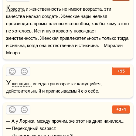
К
расота
 и женственность не имеют возраста, эти 
качества
 нельзя создать. Женские чары нельзя 
производить промышленным способом, как бы кому этого 
не хотелось. Истинную красоту порождает 
женственность. 
Женская
 привлекательность только тогда 
и сильна, когда она естественна и стихийна.    Мэрилин 
Монро
+95
У
женщины
 всегда три возраста: кажущийся, 
действительный и приписываемый ею себе.
+374
— А у Лорика, между прочим, же этот на днях начался...

— Переходный возраст.

— Да угомонишься ты или нет?!
