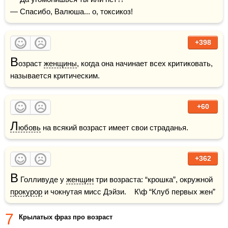
— Спасибо, Валюша... о, токсикоз!
+398
В
озраст 
женщины
, когда она начинает всех критиковать, 
называется критическим.
+60
Л
юбовь
 на всякий возраст имеет свои страданья.
+362
В
 Голливуде у 
женщин
 три возраста: “крошка”, окружной 
прокурор
 и чокнутая мисс Дэйзи.    К\ф “Клуб первых жен”
7
Крылатых фраз про возраст