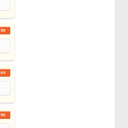
+96
+64
+90