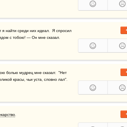
г я найти среди них идеал.  Я спросил 
ядом с тобою! — Он мне сказал.
ною болью мудрец мне сказал:  "Нет 
икой красы, чьи уста, словно лал".
екарство
. 