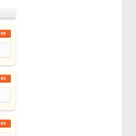
+99
+85
+84