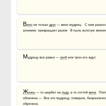
В
ино
 не только 
друг
 — вино мудрец:   С ним разног
алхимик: превращает разом   В пыль золотую жизне
М
удрецу все равно — 
гроб
 или трон его ждут.
Ж
изнь
 — то шербет на 
льду
, а то отстой 
вина
.  Пло
облачена —  Все это мудрецу, поверьте, безразлично,
обречена.