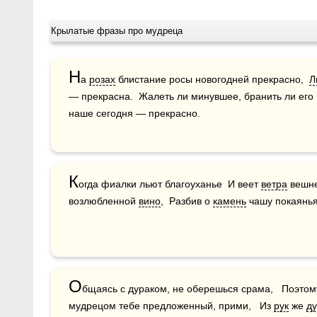
Крылатые фразы про мудреца
Н
а 
розах
 блистание росы новогодней прекрасно,  
Л
— прекрасна.  Жалеть ли минувшее, бранить ли его
наше сегодня — прекрасно.
К
огда фиалки льют благоуханье  И веет 
ветра
 вешне
возлюбленной 
вино
,  Разбив о 
камень
 чашу покаянья
О
бщаясь с дураком, не оберешься срама,   Поэтом
мудрецом тебе предложенный, прими,   Из 
рук
 же 
ду