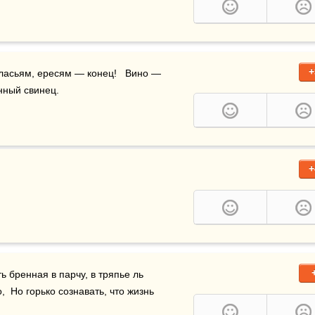
+
ласьям, ересям — конец!   Вино — 
нный свинец.
+
ть бренная в парчу, в тряпье ль 
  Но горько сознавать, что жизнь 