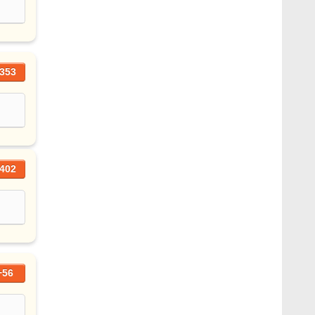
353
402
+56