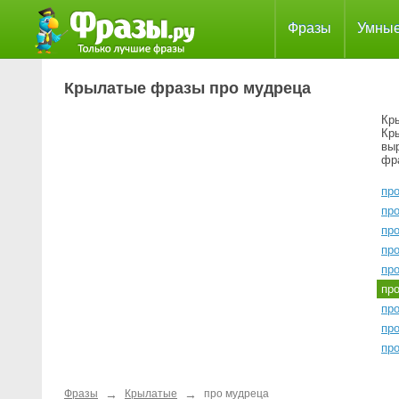
Фразы
Умны
Крылатые фразы про мудреца
Кр
Кр
вы
фр
про
пр
пр
пр
пр
пр
пр
пр
пр
→
→
Фразы
Крылатые
про мудреца