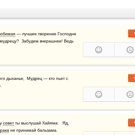
юбимая
 — лучшее творение Господне 
 мудрецу?  Забудем вчерашнее! Ведь 
го дыханье,  Мудрец — кто пьет с 
.
у 
совет
 ты выслушай Хайяма:   Яд, 
рака
 не принимай бальзама.