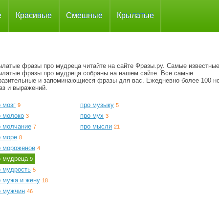
е
Красивые
Смешные
Крылатые
ылатые фразы про мудреца читайте на сайте Фразы.ру. Самые известны
ылатые фразы про мудреца собраны на нашем сайте. Все самые
разительные и запоминающиеся фразы для вас. Ежедневно более 100 н
аз и выражений.
 мозг
про музыку
9
5
о молоко
про мух
3
3
о молчание
про мысли
7
21
о море
8
о мороженое
4
о мудреца
9
о мудрость
5
о мужа и жену
18
о мужчин
46