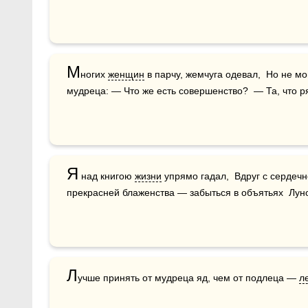
М
ногих 
женщин
 в парчу, жемчуга одевал,  Но не мо
мудреца: — Что же есть совершенство?  — Та, что р
Я
 над книгою 
жизни
 упрямо гадал,  Вдруг с сердеч
прекрасней блаженства — забыться в объятьях  Лунол
Л
учше принять от мудреца яд, чем от подлеца — 
л