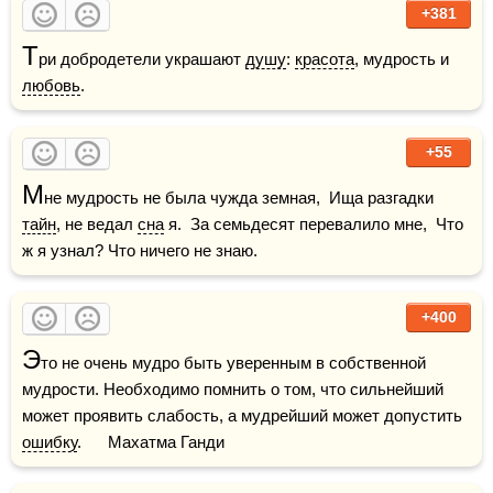
+381
Т
ри добродетели украшают 
душу
: 
красота
, мудрость и 
любовь
.
+55
М
не мудрость не была чужда земная,  Ища разгадки 
тайн
, не ведал 
сна
 я.  За семьдесят перевалило мне,  Что 
ж я узнал? Что ничего не знаю.
+400
Э
то не очень мудро быть уверенным в собственной 
мудрости. Необходимо помнить о том, что сильнейший 
может проявить слабость, а мудрейший может допустить 
ошибку
.      Махатма Ганди