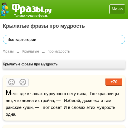
Меню
Крылатые фразы про мудрость
Все картегории
→
→
Фразы
Крылатые
про мудрость
Крылатые фразы про мудрость
+70
М
ест, где в чащах пурпурного нету 
вина
,  Где красавицы 
нет, что нежна и стройна, —   Избегай, даже если там 
райские кущи, —   Вот 
совет
. И в 
словах
 этих мудрость 
одна.