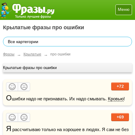
Меню
Крылатые фразы про ошибки
Все картегории
→
→
Фразы
Крылатые
про ошибки
Крылатые фразы про ошибки
+72
О
шибки надо не признавать. Их надо смывать. 
Кровью
!
+69
Я
 рассчитываю только на хорошее в людях. Я сам не без 