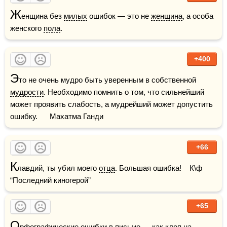
Ж
енщина без 
милых
 ошибок — это не 
женщина
, а особа 
женского 
пола
.
+400
Э
то не очень мудро быть уверенным в собственной 
мудрости
. Необходимо помнить о том, что сильнейший 
может проявить слабость, а мудрейший может допустить 
ошибку.      Махатма Ганди
+66
К
лавдий, ты убил моего 
отца
. Большая ошибка!    К\ф 
“Последний киногерой”
+65
О
рфографические ошибки в 
письме
 — как 
клоп
 на 