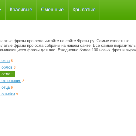
е
Красивые
Смешные
Крылатые
ылатые фразы про осла читайте на сайте Фразы.ру. Самые известные
ылатые фразы про осла собраны на нашем сайте. Все самые выразитель
поминающиеся фразы для вас. Ежедневно более 100 новых фраз и выра
 окна
5
о орлов
3
о осла
3
о отношения
3
 отца
9
о ошибки
9