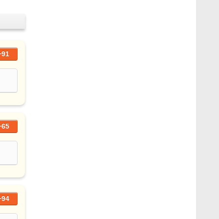
+91
+65
+94