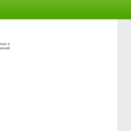
ные и
жений.