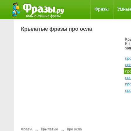
Фразы
Умны
Крылатые фразы про осла
Кр
Кр
за
про
пр
пр
пр
про
пр
→
→
Фразы
Крылатые
про осла