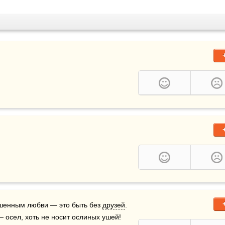
шенным любви — это быть без 
друзей
.  
— осел, хоть не носит ослиных ушей!