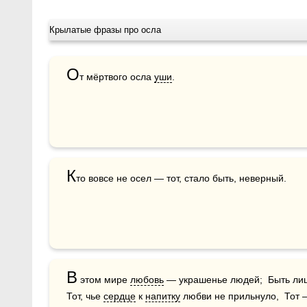
Крылатые фразы про осла
О
т мёртвого осла 
уши
.
К
то вовсе не осел — тот, стало быть, неверный.
В
 этом мире 
любовь
 — украшенье людей;  Быть ли
Тот, чье 
сердце
 к 
напитку
 любви не прильнуло,  Тот 