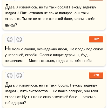
Д
ава, я извиняюсь, но ты таки босяк! Некому задницу 
надрать! Пять стволов не пачка папирос, они таки 
стреляют. Ты же не окно в 
женской
бане
, зачем в тебе 
дырка
?
+62
Н
е моли о 
любви
, безнадежно любя,  Не броди под окном 
у неверной, скорбя.  Словно 
нищие
 дервиши, будь 
независим —  Может статься, тогда и полюбят тебя.
+78
Д
ава, я извиняюсь, но ты таки, босяк. Некому задницу 
надрать, пять 
пистолетов
 — не пачка папирос, они таки 
стреляют. Ну ты же не окно в 
женской
бане
 — зачем в 
тебе дырка? 