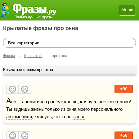
Меню
Крылатые фразы про окна
Все картегории
→
→
Фразы
Крылатые
про окна
Крылатые фразы про окна
+90
А
по… аполитично рассуждаешь, клянусь честное слово! 
Ты видишь 
жизнь
 только из окна моего персонального 
автомобиля
, клянусь, честное 
слово
!
+56