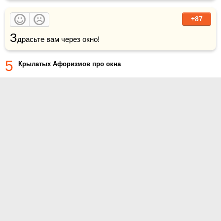
+87
З
драсьте вам через окно! 
5
Крылатых Афоризмов про окна
О проекте