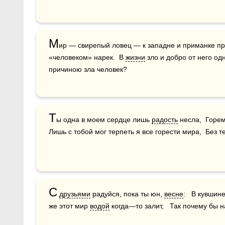
М
ир — свирепый ловец — к западне и приманке при
«человеком» нарек.  В 
жизни
 зло и добро от него од
причиною зла человек?
Т
ы одна в моем сердце лишь 
радость
 несла,  Горем
Лишь с тобой мог терпеть я все горести мира,  Без 
С
друзьями
 радуйся, пока ты юн, 
весне
:   В кувшин
же этот мир 
водой
 когда—то залит,   Так почему бы н