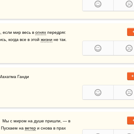
, если мир весь в 
огнях
 передряг.   
сь, когда все в этой 
жизни
 не так.
+
  Махатма Ганди
  Мы с миром на душе пришли, — в 
  Пускаем на 
ветер
 и снова в прах 