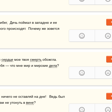
бег,  Дичь поймал в западню и ее 
ного происходят.  Почему же зовется 
 
сердце
 мое твоя 
смерть
 обожгла.  
тебя — что мне мир и мирские 
дела
?
е ничего не оставляй на дне!   Ведь был 
ам не утонуть в 
вине
?