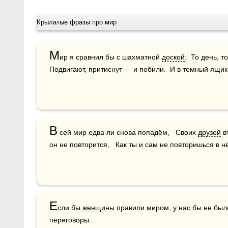
Крылатые фразы про мир
М
ир я сравнил бы с шахматной 
доской
:  То день, то
Подвигают, притиснут — и побили.  И в темный ящик 
В
 сей мир едва ли снова попадём,   Своих 
друзей
 в
он не повторится,   Как ты и сам не повторишься в н
Е
сли бы 
женщины
 правили миром, у нас бы не был
переговоры.