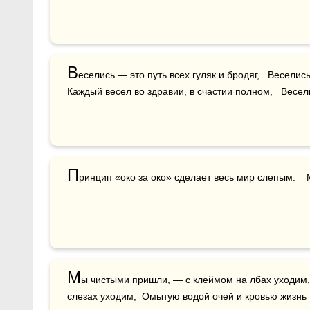
В
еселись — это путь всех гуляк и бродяг,   Веселись
Каждый весел во здравии, в счастии полном,   Весели
П
ринцип «око за око» сделает весь мир 
слепым
.  
М
ы чистыми пришли, — с клеймом на лбах уходим,
слезах уходим,  Омытую 
водой
 очей и кровью 
жизнь