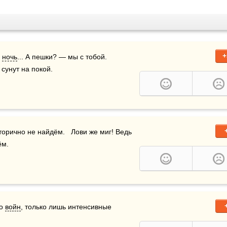
+
 
ночь
... А пешки? — мы с тобой.  
сунут на покой.
торично не найдём.   Лови же миг! Ведь 
ём.
о 
войн
, только лишь интенсивные 