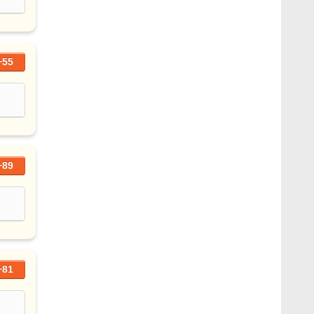
+55
+89
+81