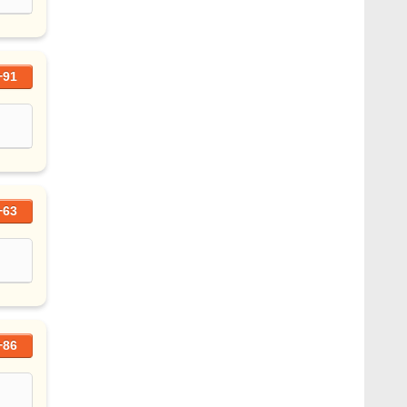
+91
+63
+86