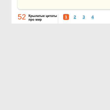
52
Крылатые цитаты
1
2
3
4
про мир