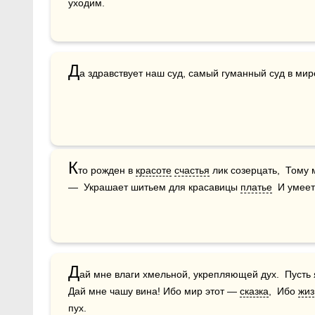
уходим.
Д
а здравствует наш суд, самый гуманный суд в мир
К
то рожден в 
красоте
счастья
 лик созерцать,  Тому
—  Украшает шитьем для красавицы 
платье
  И умеет
Д
ай мне влаги хмельной, укрепляющей дух.  Пусть 
Дай мне чашу вина! Ибо мир этот — 
сказка
,  Ибо 
жиз
пух.