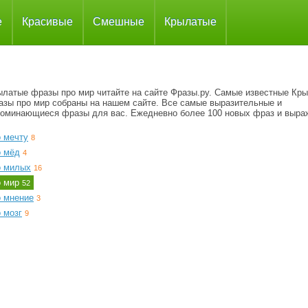
е
Красивые
Смешные
Крылатые
ылатые фразы про мир читайте на сайте Фразы.ру. Самые известные Кр
азы про мир собраны на нашем сайте. Все самые выразительные и
поминающиеся фразы для вас. Ежедневно более 100 новых фраз и выра
о мечту
8
о мёд
4
о милых
16
о мир
52
о мнение
3
 мозг
9