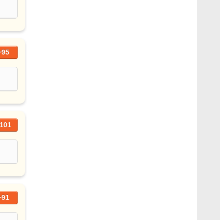
+95
101
+91