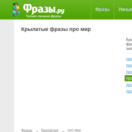
Фразы
Умны
Крылатые фразы про мир
Кр
фр
за
пр
пр
пр
пр
пр
про
→
→
Фразы
Крылатые
про мир