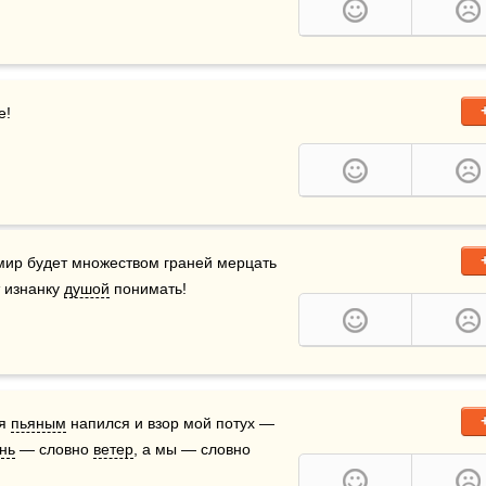
е!
 мир будет множеством граней мерцать 
 изнанку 
душой
 понимать!
я 
пьяным
 напился и взор мой потух —  
нь
 — словно 
ветер
, а мы — словно 