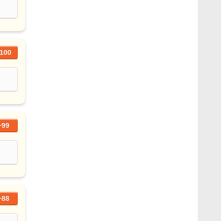
100
+99
+88