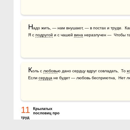
Н
адо жить, — нам внушают, — в постах и труде.  Ка
Я с 
подругой
 и с чашей 
вина
 неразлучен —  Чтобы т
К
оль с 
любовь
ю дано сердцу вдруг совладать,  То 
к
Если 
сердца
 не будет — любовь бесприютна,  Нет л
11
Крылатых
пословиц про
труд