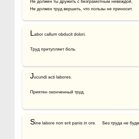
Не должен ты дружить с безграмотным невеждой,

Не должен труд вершить, что пользы не приносит.
L
abor callum obducit dolori. 

Труд притупляет боль.
J
ucundi acti labores. 

Приятен оконченный труд.
S
ine labore non erit panis in ore.     Без труда не буде