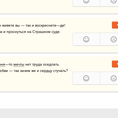
к живете вы — так и воскреснете—де!  
ак и проснуться на Страшном суде.
оня
—то 
мечты
 нет труда оседлать.  
юбви — так зачем же и сердцу стучать?