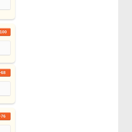
100
+68
+76