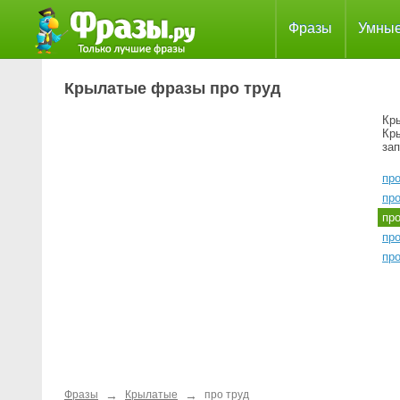
Фразы
Умны
Крылатые фразы про труд
Кр
Кр
за
про
пр
пр
пр
пр
→
→
Фразы
Крылатые
про труд