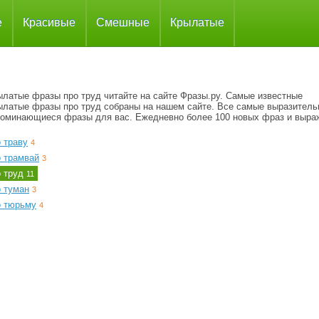
е
Красивые
Смешные
Крылатые
ылатые фразы про труд читайте на сайте Фразы.ру. Самые известные
ылатые фразы про труд собраны на нашем сайте. Все самые выразитель
поминающиеся фразы для вас. Ежедневно более 100 новых фраз и выра
 траву
4
о трамвай
3
о труд
11
о туман
3
о тюрьму
4