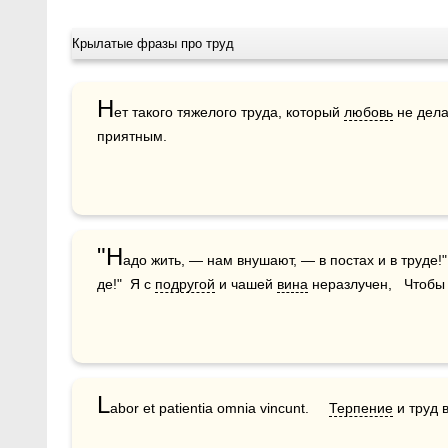
Крылатые фразы про труд
Н
ет такого тяжелого труда, который 
любовь
 не дела
приятным.
"Н
адо жить, — нам внушают, — в постах и в труде!
де!"  Я с 
подругой
 и чашей 
вина
 неразлучен,   Чтобы
L
abor et patientia omnia vincunt.     
Терпение
 и труд 