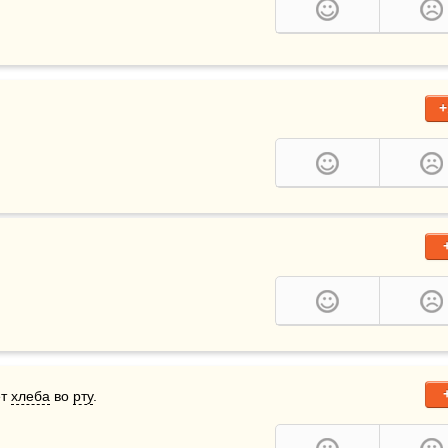
+
т 
хлеба
 во 
рту
.