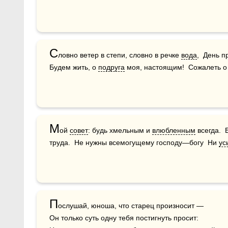
С
ловно ветер в степи, словно в речке 
вода
,  День п
Будем жить, о 
подруга
 моя, настоящим!  Сожалеть о
М
ой 
совет
: будь хмельным и 
влюбленным
 всегда. 
труда.  Не нужны всемогущему господу—богу  Ни 
ус
П
ослушай, юноша, что старец произносит — 

Он только суть одну тебя постигнуть просит:
