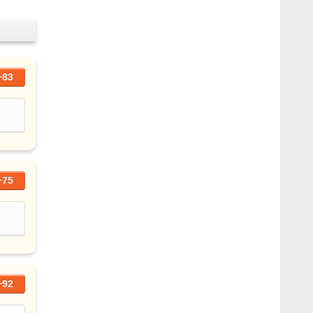
+83
+75
+92