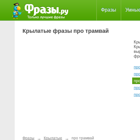
Фразы
Умны
Крылатые фразы про трамвай
Кр
Кр
вы
фр
про
про
пр
про
пр
→
→
Фразы
Крылатые
про трамвай