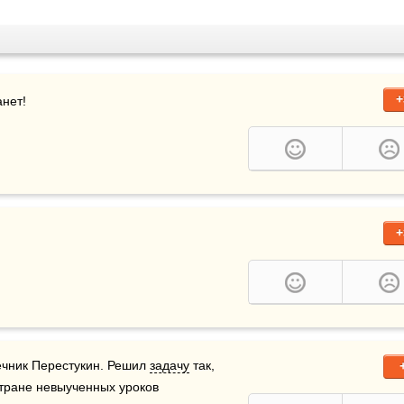
+
анет!
+
ечник Перестукин. Решил 
задачу
 так, 
 стране невыученных уроков