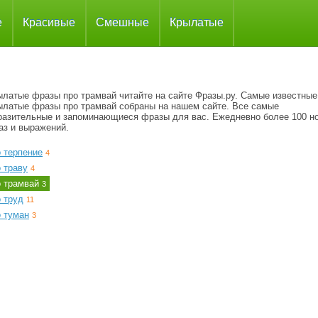
е
Красивые
Смешные
Крылатые
ылатые фразы про трамвай читайте на сайте Фразы.ру. Самые известные
ылатые фразы про трамвай собраны на нашем сайте. Все самые
разительные и запоминающиеся фразы для вас. Ежедневно более 100 н
аз и выражений.
 терпение
4
 траву
4
о трамвай
3
 труд
11
о туман
3