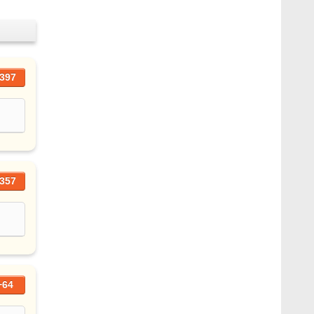
397
357
+64