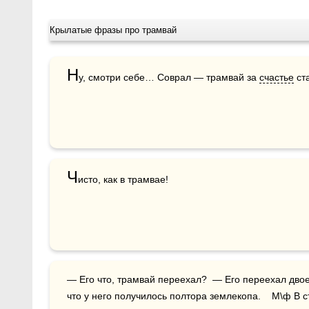
Крылатые фразы про трамвай
Н
у, смотри себе… Соврал — трамвай за 
счастье
 ст
Ч
исто, как в трамвае!
— Его что, трамвай переехал?  — Его переехал дво
что у него получилось полтора землекопа.    М\ф В