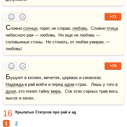
+71
С
ловно 
солнце
, горит, не сгорая, 
любовь
.  Словно 
птица
небесного рая — любовь.  Но еще не любовь — 
соловьиные стоны.  Не стонать, от любви умирая, — 
любовь!
+79
Б
ушуют в келиях, мечетях, церквах и синагогах   
Надежда
 в рай войти и перед 
адом
 страх.   Лишь у того в 
душе
, кто понял тайну 
мира
,   Сок этих сорных трав весь 
высох и зачах.
16
Крылатых Статусов про рай и ад
1
2