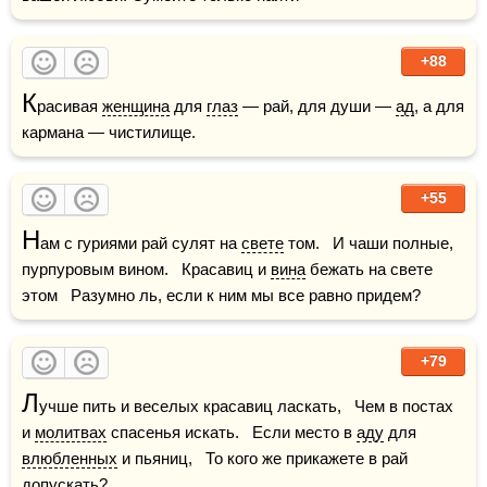
+88
К
расивая 
женщина
 для 
глаз
 — рай, для души — 
ад
, а для 
кармана — чистилище.
+55
Н
ам с гуриями рай сулят на 
свете
 том.   И чаши полные, 
пурпуровым вином.   Красавиц и 
вина
 бежать на свете 
этом   Разумно ль, если к ним мы все равно придем?
+79
Л
учше пить и веселых красавиц ласкать,   Чем в постах 
и 
молитвах
 спасенья искать.   Если место в 
аду
 для 
влюбленных
 и пьяниц,   То кого же прикажете в рай 
допускать?