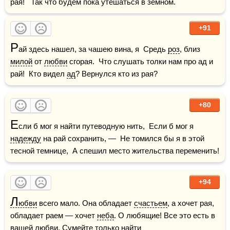
рая!   Так что будем пока утешаться в земном.
+91
Р
ай здесь нашел, за чашею вина, я  Средь 
роз
, близ 
милой
 от 
любви
 сгорая.  Что слушать толки нам про ад и 
рай!  Кто видел 
ад
? Вернулся кто из рая?
+80
Е
сли б мог я найти путеводную нить,  Если б мог я 
надежду
 на рай сохранить, —  Не томился бы я в этой 
тесной темнице,  А спешил место жительства переменить!
+94
Л
юбви
 всего мало. Она обладает 
счастьем
, а хочет рая, 
обладает раем — хочет 
неба
. О любящие! Все это есть в 
вашей любви. Сумейте только найти