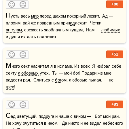
+88
П
усть весь 
мир
 перед шахом покорный лежит,  Ад — 
плохим, рай же праведным прин
ад
лежит.  Четки — 
ангелам
, свежесть заоблачным кущам,  Нам — 
любимых
и души их дать надлежит.
+51
М
ного сект насчитал я в исламе. Из всех  Я избрал себе 
секту 
любовных
 утех.  Ты — мой бог! Подари же мне 
радости рая.  Слиться с 
бог
ом, любовью пылая, — не 
грех
!
+83
С
ад цветущий, 
подруга
 и чаша с 
вином
 —   Вот мой рай. 
Не хочу очутиться в ином.   Да никто и не видел небесного 