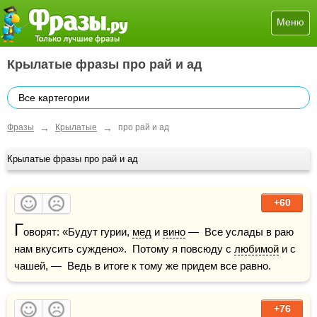
Меню
Крылатые фразы про рай и ад
Все картегории
→
→
Фразы
Крылатые
про рай и ад
Крылатые фразы про рай и ад
+60
Г
оворят: «Будут гурии, 
мед
 и 
вино
 —  Все услады в раю 
нам вкусить суждено».  Потому я повсюду с 
любимой
 и с 
чашей, —  Ведь в итоге к тому же придем все равно.
+76