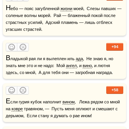
Н
ебо — пояс загубленной 
жизни
 моей,  Слезы павших — 
соленые волны морей.  Рай — блаженный покой после 
страстных усилий,  Адский пламень — лишь отблеск 
угасших страстей.
+94
В
ладыкой рая ли я вылеплен иль 
ада
,  Не знаю я, но 
знать мне это и не надо:  Мой 
ангел
, и 
вино
, и лютня 
здесь, со мной,  А для тебя они — загробная награда.
+58
Е
сли гурия кубок наполнит 
вином
,   Лежа рядом со мной 
на 
ковре
 травяном, —  Пусть меня оплюют и смешают с 
дерьмом,  Если стану я думать о рае ином!