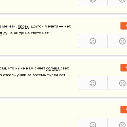
д мечети, 
бровь
. Другой мечети — нет.  
л
 душе нигде на свете нет!
 рад, что ныне нам сияет 
солнца
 свет.   
о отсель ушли за восемь тысяч лет.