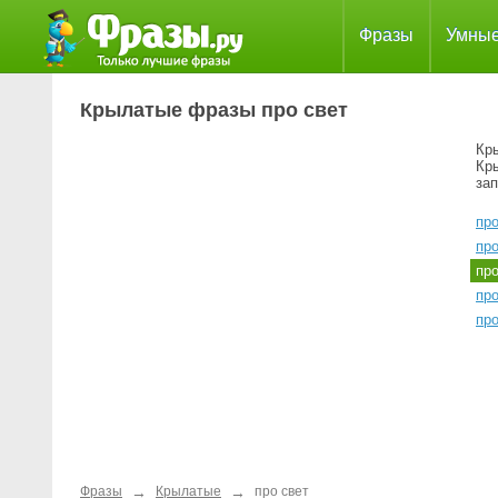
Фразы
Умны
Крылатые фразы про свет
Кр
Кр
за
пр
пр
пр
пр
пр
→
→
Фразы
Крылатые
про свет