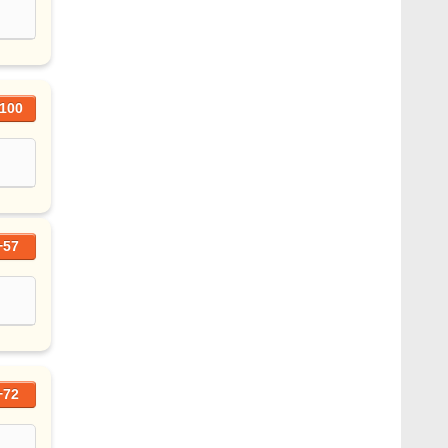
100
+57
+72