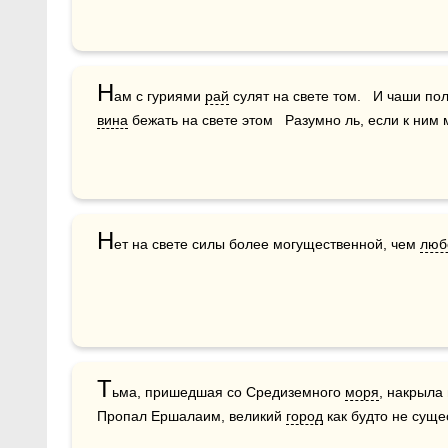
Н
ам с гуриями 
рай
вина
 бежать на свете этом   Разумно ль, если к ним
Н
ет на свете силы более могущественной, чем 
люб
Т
ьма, пришедшая со Средиземного 
моря
, накрыла
Пропал Ершалаим, великий 
город
 как будто не суще