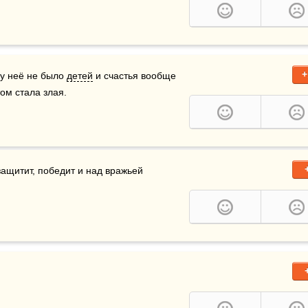
+
 у неё не было 
детей
 и счастья вообще 
том стала злая.
 и сила — Ленинград от врага защитит, победит и над вражьей 