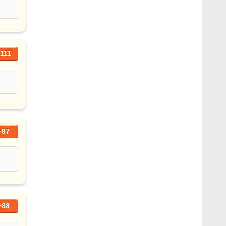
111
+97
+88