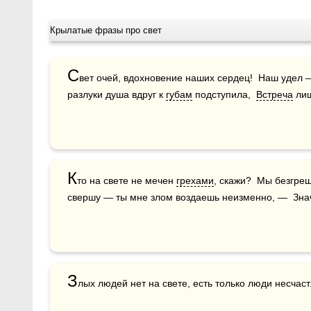
Крылатые фразы про свет
С
вет очей, вдохновение наших сердец!  Наш удел 
разлуки душа вдруг к 
губам
 подступила,  
Встреча
 ли
К
то на свете не мечен 
грехами
, скажи?  Мы безгреш
свершу — ты мне злом воздаешь неизменно, —  Знач
З
лых людей нет на свете, есть только люди несчас