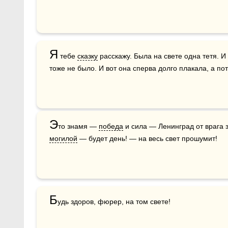
Я
 тебе 
сказку
 расскажу. Была на свете одна тетя. И
тоже не было. И вот она сперва долго плакала, а по
Э
то знамя — 
победа
могилой
 — будет день! — на весь свет прошумит!
Б
удь здоров, фюрер, на том свете!