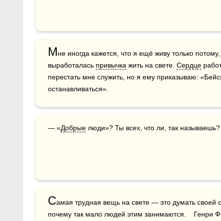
М
не иногда кажется, что я ещё живу только потому, 
выработалась 
привычка
 жить на свете. 
Сердце
 рабо
перестать мне служить, но я ему приказываю: «Бейся
останавливаться».
— «
Добрые
 люди»? Ты всех, что ли, так называешь?
С
амая трудная вещь на свете — это думать своей 
почему так мало людей этим занимаются.    Генри 