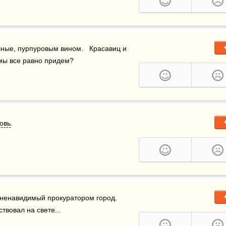
 сулят на свете том.   И чаши полные, пурпуровым вином.   Красавиц и 
 мы все равно придем?
овь
.
 ненавидимый прокуратором город. 
ствовал на свете...