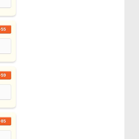
+55
+59
+85