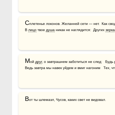
С
плетенье локонов. Желанней сети — нет.  Как сво
В 
лицо
 твое 
душа
 никак не наглядится:  Других 
зерка
М
ой 
друг
, о завтрашнем заботиться не след:   Будь
Ведь завтра мы навек уйдем и вмиг нагоним   Тех, чт
В
от ты шлемазл, Чусов, каких свет не видовал. 