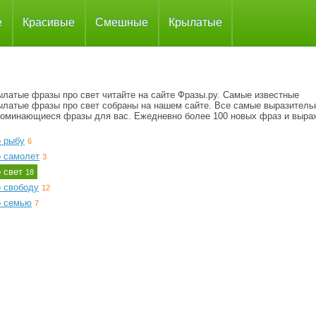
е
Красивые
Смешные
Крылатые
ылатые фразы про свет читайте на сайте Фразы.ру. Самые известные
ылатые фразы про свет собраны на нашем сайте. Все самые выразитель
поминающиеся фразы для вас. Ежедневно более 100 новых фраз и выра
о рыбу
6
о самолет
3
о свет
18
о свободу
12
о семью
7