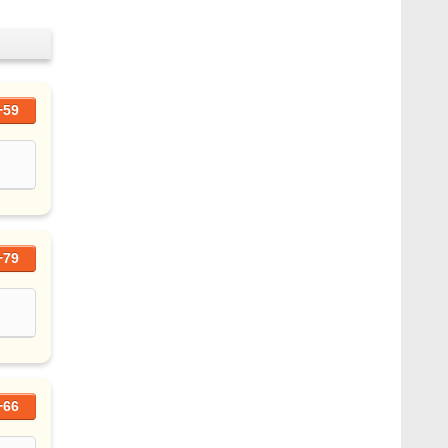
+59
+79
+66