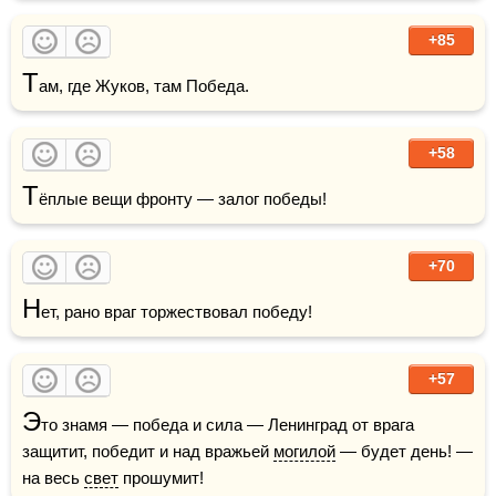
+85
Т
ам, где Жуков, там Победа.
+58
Т
ёплые вещи фронту — залог победы!
+70
Н
ет, рано враг торжествовал победу!
+57
Э
то знамя — победа и сила — Ленинград от врага 
защитит, победит и над вражьей 
могилой
 — будет день! — 
на весь 
свет
 прошумит!