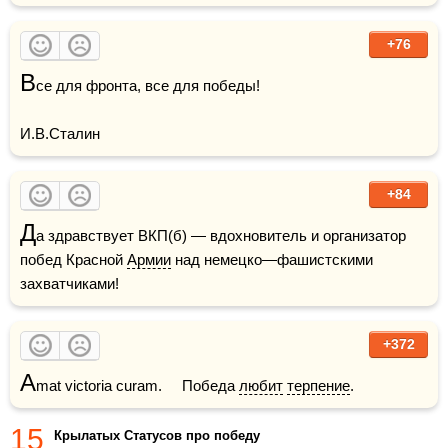
+76
В
се для фронта, все для победы!

И.В.Сталин
+84
Д
а здравствует ВКП(б) — вдохновитель и организатор 
побед Красной 
Армии
 над немецко—фашистскими 
захватчиками!
+372
A
mat victoria curam.     Победа 
любит
терпение
.
15
Крылатых Статусов про победу