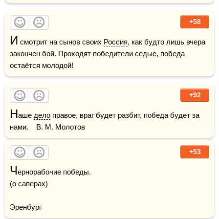
+58
И
 смотрит на сынов своих 
Россия
, как будто лишь вчера 
закончен бой. Проходят победители седые, победа 
остаётся молодой!
+92
Н
аше 
дело
 правое, враг будет разбит, победа будет за 
нами.    В. М. Молотов
+53
Ч
ернорабочие победы.

(о саперах)

Эренбург