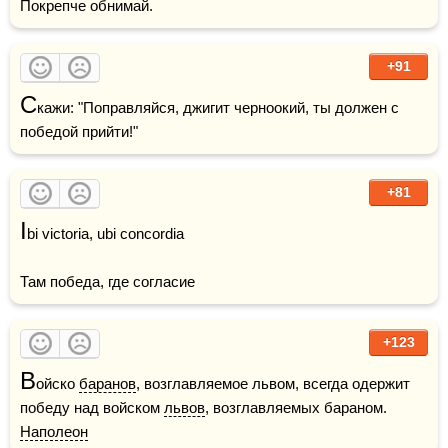
Покрепче обнимай.
+91
С
кажи: "Поправляйся, джигит черноокий, ты должен с 
победой прийти!"
+81
I
bi victoria, ubi concordia

Там победа, где согласие
+123
В
ойско 
баранов
, возглавляемое львом, всегда одержит 
победу над войском 
львов
, возглавляемых бараном.    
Наполеон