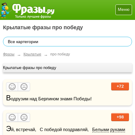
Меню
Крылатые фразы про победу
Все картегории
→
→
Фразы
Крылатые
про победу
Крылатые фразы про победу
+72
В
одрузим над Берлином знамя Победы!
+98
Э
й, встречай,   С победой поздравляй,   
Белыми
руками