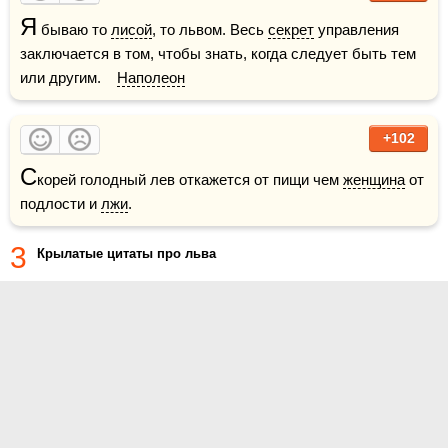
Я
 бываю то 
лисой
, то львом. Весь 
секрет
 управления 
заключается в том, чтобы знать, когда следует быть тем 
или другим.    
Наполеон
+102
С
корей голодный лев откажется от пищи чем 
женщина
 от 
подлости и 
лжи
.
3
Крылатые цитаты про льва