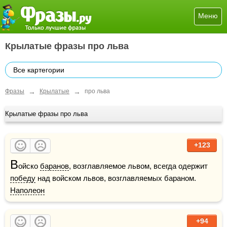
Меню
Крылатые фразы про льва
Все картегории
→
→
Фразы
Крылатые
про льва
Крылатые фразы про льва
+123
В
ойско 
баранов
, возглавляемое львом, всегда одержит 
победу
 над войском львов, возглавляемых бараном.    
Наполеон
+94