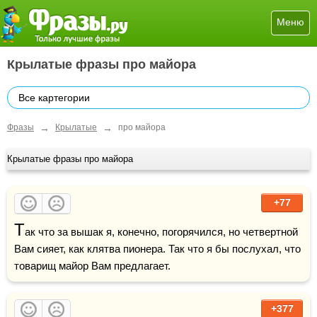
Меню
Крылатые фразы про майора
Все картегории
→
→
Фразы
Крылатые
про майора
Крылатые фразы про майора
+77
Т
ак что за вышак я, конечно, погорячился, но четвертной 
Вам сияет, как клятва пионера. Так что я бы послухал, что 
товарищ майор Вам предлагает. 
+377