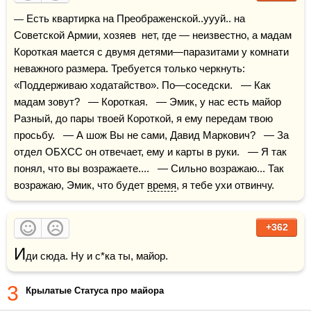
— Есть квартирка на Преображенской..уууй.. на 
Советской Армии, хозяев  нет, где — неизвестно, а мадам 
Короткая мается с двумя детями—паразитами у комнати 
неважного размера. Требуется только черкнуть: 
«Поддерживаю ходатайство». По—соседски.   — Как 
мадам зовут?   — Короткая.   — Эмик, у нас есть майор 
Разный, до пары твоей Короткой, я ему передам твою 
просьбу.   — А шож Вы не сами, Давид Маркович?   — За 
отдел ОБХСС он отвечает, ему и карты в руки.   — Я так 
понял, что вы возражаете....   — Сильно возражаю... Так 
возражаю, Эмик, что будет 
время
, я тебе ухи отвинчу. 
+362
И
ди сюда. Ну и с*ка ты, майор. 
3
Крылатые Статуса про майора