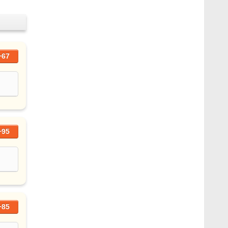
+67
+95
+85