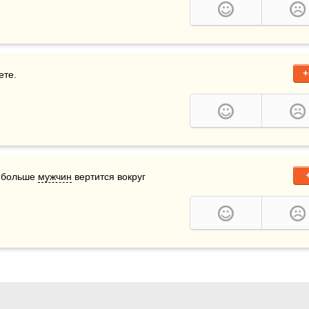
+
ете. 
м больше 
мужчин
 вертится вокруг 