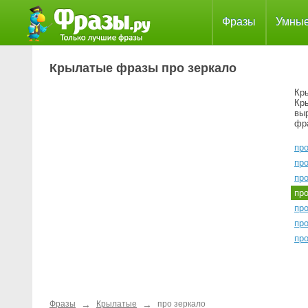
Фразы
Умны
Крылатые фразы про зеркало
Кр
Кр
вы
фр
пр
про
пр
пр
про
про
пр
→
→
Фразы
Крылатые
про зеркало