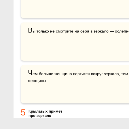
В
ы только не смотрите на себя в зеркало — ослепн
Ч
ем больше 
женщина
 вертится вокруг зеркала, те
женщины.
5
Крылатых примет
про зеркало