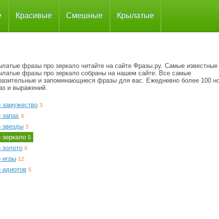
е
Красивые
Смешные
Крылатые
ылатые фразы про зеркало читайте на сайте Фразы.ру. Самые известные
ылатые фразы про зеркало собраны на нашем сайте. Все самые
разительные и запоминающиеся фразы для вас. Ежедневно более 100 н
аз и выражений.
о замужество
3
 запах
6
о звезды
3
о зеркало
5
 золото
6
 игры
12
о идиотов
5