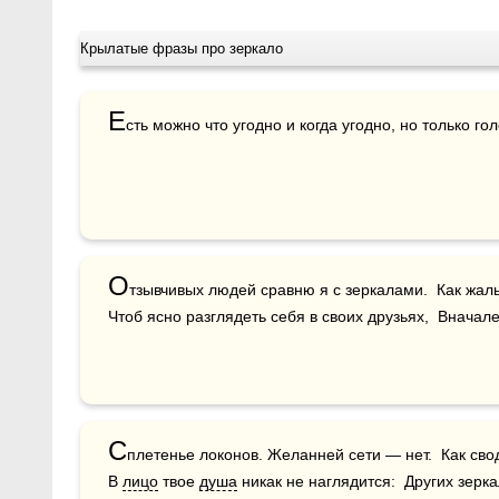
Крылатые фразы про зеркало
Е
сть можно что угодно и когда угодно, но только го
О
тзывчивых людей сравню я с зеркалами.  Как жаль,
Чтоб ясно разглядеть себя в своих друзьях,  Вначал
С
плетенье локонов. Желанней сети — нет.  Как сво
В 
лицо
 твое 
душа
 никак не наглядится:  Других зерк