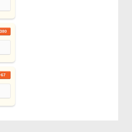
380
+67