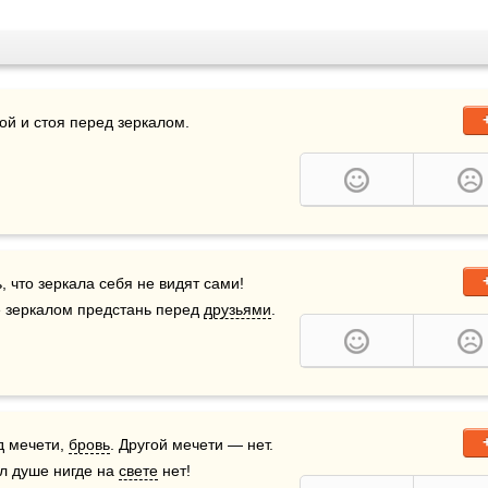
лой и стоя перед зеркалом.
 что зеркала себя не видят сами!  
е зеркалом предстань перед 
друзьями
.
д мечети, 
бровь
. Другой мечети — нет.  
ал душе нигде на 
свете
 нет!