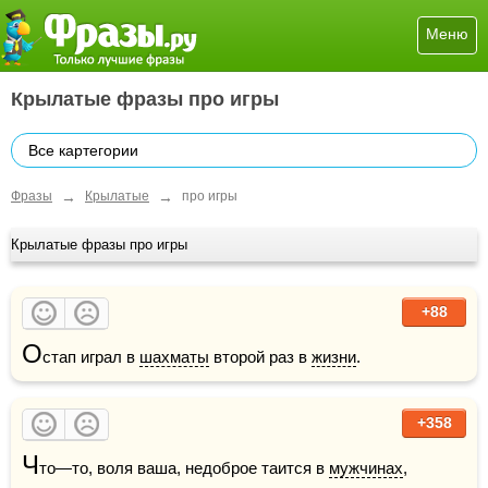
Меню
Крылатые фразы про игры
Все картегории
→
→
Фразы
Крылатые
про игры
Крылатые фразы про игры
+88
О
стап играл в 
шахматы
 второй раз в 
жизни
.
+358
Ч
то—то, воля ваша, недоброе таится в 
мужчинах
, 