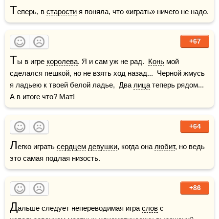
Т
еперь, в 
старости
 я поняла, что «играть» ничего не надо.
+67
Т
ы в игре 
королева
. Я и сам уж не рад.  
Конь
 мой 
сделался пешкой, но не взять ход назад...  Черной жмусь 
я ладьею к твоей белой ладье,  Два 
лица
 теперь рядом... 
А в итоге что? Мат!
+64
Л
егко играть 
сердцем
девушки
, когда она 
любит
, но ведь 
это самая подлая низость.
+86
Д
альше следует непереводимая игра 
слов
 с 