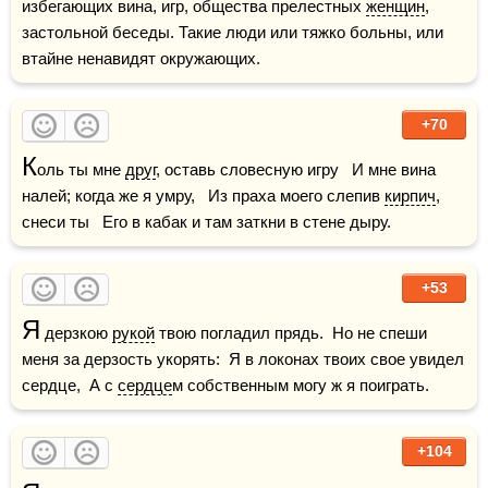
избегающих вина, игр, общества прелестных 
женщин
, 
застольной беседы. Такие люди или тяжко больны, или 
втайне ненавидят окружающих.
+70
К
оль ты мне 
друг
, оставь словесную игру   И мне вина 
налей; когда же я умру,   Из праха моего слепив 
кирпич
, 
снеси ты   Его в кабак и там заткни в стене дыру.
+53
Я
 дерзкою 
рукой
 твою погладил прядь.  Но не спеши 
меня за дерзость укорять:  Я в локонах твоих свое увидел 
сердце,  А с 
сердце
м собственным могу ж я поиграть.
+104